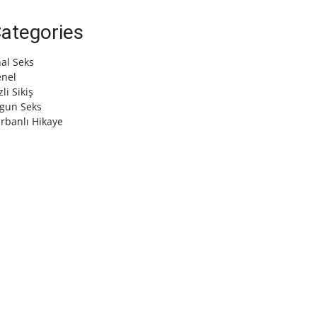
ategories
al Seks
nel
zli Sikiş
gun Seks
rbanlı Hikaye