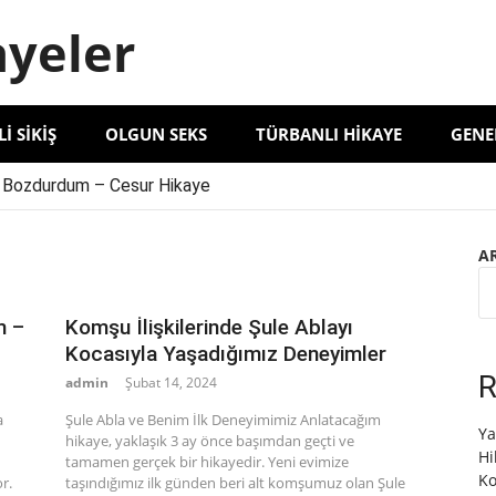
ayeler
LI SIKIŞ
OLGUN SEKS
TÜRBANLI HIKAYE
GENE
 Bozdurdum – Cesur Hikaye
le Ablayı Kocasıyla Yaşadığımız Deneyimler
elma Hanımı İncelememiz
A
 Deneyimi Anlatıyorum | Unutulmaz Bir Anı’
m –
Komşu İlişkilerinde Şule Ablayı
Kocasıyla Yaşadığımız Deneyimler
R
admin
Şubat 14, 2024
a
Şule Abla ve Benim İlk Deneyimimiz Anlatacağım
Ya
hikaye, yaklaşık 3 ay önce başımdan geçti ve
Hi
tamamen gerçek bir hikayedir. Yeni evimize
Ko
r.
taşındığımız ilk günden beri alt komşumuz olan Şule