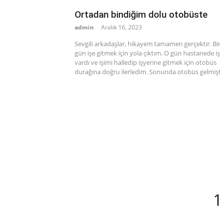
Ortadan bindiğim dolu otobüste
admin
Aralık 16, 2023
Sevgili arkadaşlar, hikayem tamamen gerçektir. Bi
gün işe gitmek için yola çıktım. O gün hastanede i
vardı ve işimi halledip işyerine gitmek için otobüs
durağına doğru ilerledim. Sonunda otobüs gelmişt
Yazı
sayfalaması