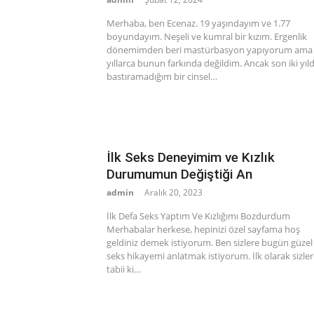
Merhaba, ben Ecenaz. 19 yaşındayım ve 1.77
boyundayım. Neşeli ve kumral bir kızım. Ergenlik
dönemimden beri mastürbasyon yapıyorum ama
yıllarca bunun farkında değildim. Ancak son iki yıld
bastıramadığım bir cinsel…
İlk Seks Deneyimim ve Kızlık
Durumumun Değiştiği An
admin
Aralık 20, 2023
İlk Defa Seks Yaptım Ve Kızlığımı Bozdurdum
Merhabalar herkese, hepinizi özel sayfama hoş
geldiniz demek istiyorum. Ben sizlere bugün güzel 
seks hikayemi anlatmak istiyorum. İlk olarak sizle
tabii ki…