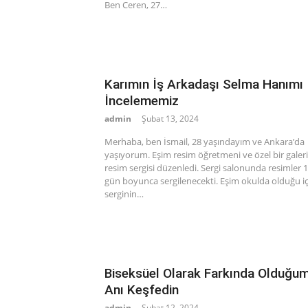
Ben Ceren, 27…
Karımın İş Arkadaşı Selma Hanımı
İncelememiz
admin
Şubat 13, 2024
Merhaba, ben İsmail, 28 yaşındayım ve Ankara’da
yaşıyorum. Eşim resim öğretmeni ve özel bir galer
resim sergisi düzenledi. Sergi salonunda resimler 
gün boyunca sergilenecekti. Eşim okulda olduğu iç
serginin…
Biseksüel Olarak Farkında Olduğu
Anı Keşfedin
admin
Şubat 12, 2024