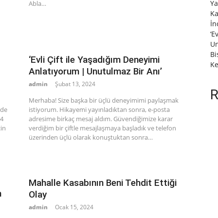
Ya
Abla…
Ka
İn
‘E
Un
Bi
‘Evli Çift ile Yaşadığım Deneyimi
Ke
Anlatıyorum | Unutulmaz Bir Anı’
admin
Şubat 13, 2024
R
Merhaba! Size başka bir üçlü deneyimimi paylaşmak
ide
istiyorum. Hikayemi yayınladıktan sonra, e-posta
14
adresime birkaç mesaj aldım. Güvendiğimize karar
in
verdiğim bir çiftle mesajlaşmaya başladık ve telefon
üzerinden üçlü olarak konuştuktan sonra…
Mahalle Kasabının Beni Tehdit Ettiği
m
Olay
admin
Ocak 15, 2024