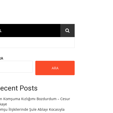
L
RA
ARA
ecent Posts
n Komşuma Kızlığımı Bozdurdum – Cesur
kaye
mşu İlişkilerinde Şule Ablayı Kocasıyla