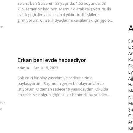
Selam, ben Gülseren. 33 yaşında, 1.65 boyunda, 58
kilo, esmer bir kadınım. Memur olarak çalışıyorum. İki
evlilik geçirdim ancak son 4 yıldır ciddi ilişkilere
girmiyorum. Cinsel ihtiyaçlarımı karşılamak için jigolo…
A
ır
Şu
Oc
Ar
Erkan beni evde hapsediyor
Ka
Ek
admin
Aralık 19, 2023
Ey
Şok edici bir olay yaşadım ve sadece sizinle
Ağ
paylaşıyorum. Başımdan geçen bir olayı anlatmak
Ha
istiyorum. O zaman sadece 19 yaşındaydım. Okulda
Ma
en çekici ve dolgun göğüslü kız benimdi, bu yüzden…
Ni
bir
Ma
re
Şu
Oc
Ar
Ka