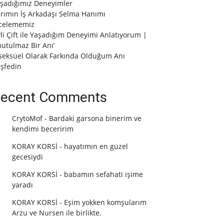
şadığımız Deneyimler
rımın İş Arkadaşı Selma Hanımı
celememiz
vli Çift ile Yaşadığım Deneyimi Anlatıyorum |
utulmaz Bir Anı’
seksüel Olarak Farkında Olduğum Anı
şfedin
ecent Comments
CrytoMof
-
Bardaki garsona binerim ve
kendimi beceririm
KORAY KORSİ
-
hayatımın en güzel
gecesiydi
KORAY KORSİ
-
babamın sefahati işime
yaradı
KORAY KORSİ
-
Eşim yokken komşularım
Arzu ve Nursen ile birlikte.