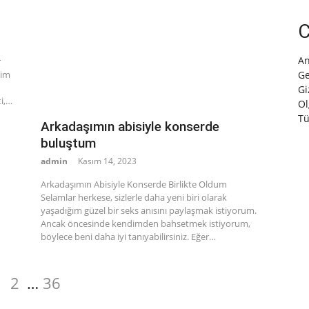
C
An
r
şim
Ge
Gi
i,…
Ol
Tü
Arkadaşımın abisiyle konserde
buluştum
admin
Kasım 14, 2023
Arkadaşımın Abisiyle Konserde Birlikte Oldum
Selamlar herkese, sizlerle daha yeni biri olarak
yaşadığım güzel bir seks anısını paylaşmak istiyorum.
Ancak öncesinde kendimden bahsetmek istiyorum,
böylece beni daha iyi tanıyabilirsiniz. Eğer…
Sayfa
Sayfa
Sayfa
1
2
…
36