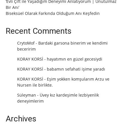
‘Evli Çift ile Yaşadığım Deneyimi Anlatıyorum | Unutulmaz
Bir Anı’
Biseksüel Olarak Farkında Olduğum Anı Keşfedin
Recent Comments
CrytoMof
-
Bardaki garsona binerim ve kendimi
beceririm
KORAY KORSİ
-
hayatımın en güzel gecesiydi
KORAY KORSİ
-
babamın sefahati işime yaradı
KORAY KORSİ
-
Eşim yokken komşularım Arzu ve
Nursen ile birlikte.
Süleyman
-
Üvey kız kardeşimle lezbiyenlik
deneyimlerim
Archives