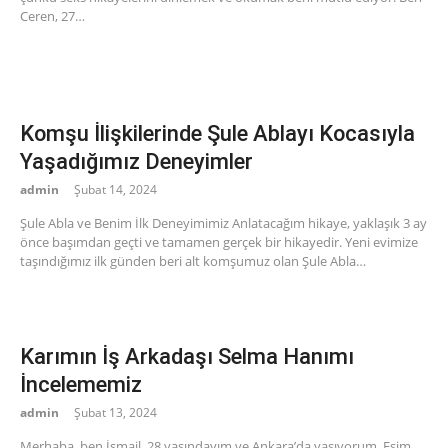
Ceren, 27…
Komşu İlişkilerinde Şule Ablayı Kocasıyla
Yaşadığımız Deneyimler
admin
Şubat 14, 2024
Şule Abla ve Benim İlk Deneyimimiz Anlatacağım hikaye, yaklaşık 3 ay
önce başımdan geçti ve tamamen gerçek bir hikayedir. Yeni evimize
taşındığımız ilk günden beri alt komşumuz olan Şule Abla…
Karımın İş Arkadaşı Selma Hanımı
İncelememiz
admin
Şubat 13, 2024
Merhaba, ben İsmail, 28 yaşındayım ve Ankara’da yaşıyorum. Eşim