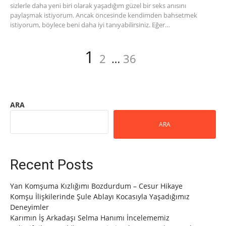
sizlerle daha yeni biri olarak yaşadığım güzel bir seks anısını
paylaşmak istiyorum. Ancak öncesinde kendimden bahsetmek
istiyorum, böylece beni daha iyi tanıyabilirsiniz. Eğer…
Yazı
Sayfa
Sayfa
Sayfa
1
2
…
36
sayfalaması
ARA
ARA
Recent Posts
Yan Komşuma Kızlığımı Bozdurdum – Cesur Hikaye
Komşu İlişkilerinde Şule Ablayı Kocasıyla Yaşadığımız
Deneyimler
Karımın İş Arkadaşı Selma Hanımı İncelememiz