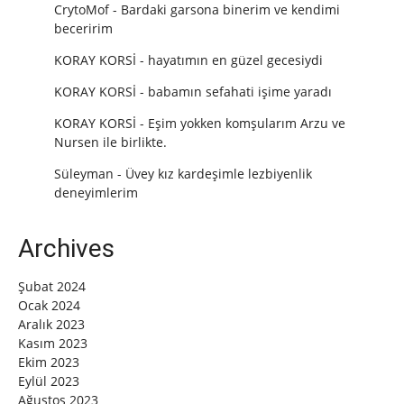
CrytoMof
-
Bardaki garsona binerim ve kendimi
beceririm
KORAY KORSİ
-
hayatımın en güzel gecesiydi
KORAY KORSİ
-
babamın sefahati işime yaradı
KORAY KORSİ
-
Eşim yokken komşularım Arzu ve
Nursen ile birlikte.
Süleyman
-
Üvey kız kardeşimle lezbiyenlik
deneyimlerim
Archives
Şubat 2024
Ocak 2024
Aralık 2023
Kasım 2023
Ekim 2023
Eylül 2023
Ağustos 2023