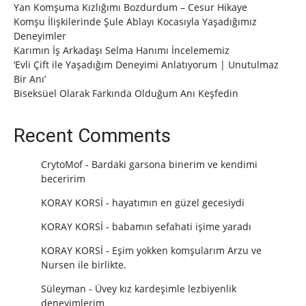
Yan Komşuma Kızlığımı Bozdurdum – Cesur Hikaye
Komşu İlişkilerinde Şule Ablayı Kocasıyla Yaşadığımız
Deneyimler
Karımın İş Arkadaşı Selma Hanımı İncelememiz
‘Evli Çift ile Yaşadığım Deneyimi Anlatıyorum | Unutulmaz
Bir Anı’
Biseksüel Olarak Farkında Olduğum Anı Keşfedin
Recent Comments
CrytoMof
-
Bardaki garsona binerim ve kendimi
beceririm
KORAY KORSİ
-
hayatımın en güzel gecesiydi
KORAY KORSİ
-
babamın sefahati işime yaradı
KORAY KORSİ
-
Eşim yokken komşularım Arzu ve
Nursen ile birlikte.
Süleyman
-
Üvey kız kardeşimle lezbiyenlik
deneyimlerim