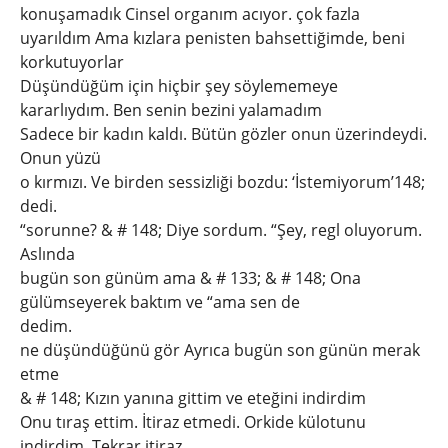
konuşamadık Cinsel organım acıyor. çok fazla
uyarıldım Ama kızlara penisten bahsettiğimde, beni
korkutuyorlar
Düşündüğüm için hiçbir şey söylememeye
kararlıydım. Ben senin bezini yalamadım
Sadece bir kadın kaldı. Bütün gözler onun üzerindeydi.
Onun yüzü
o kırmızı. Ve birden sessizliği bozdu: ‘İstemiyorum’148;
dedi.
“sorunne? & # 148; Diye sordum. “Şey, regl oluyorum.
Aslında
bugün son günüm ama & # 133; & # 148; Ona
gülümseyerek baktım ve “ama sen de
dedim.
ne düşündüğünü gör Ayrıca bugün son günün merak
etme
& # 148; Kızın yanına gittim ve eteğini indirdim
Onu tıraş ettim. İtiraz etmedi. Orkide külotunu
indirdim. Tekrar itiraz