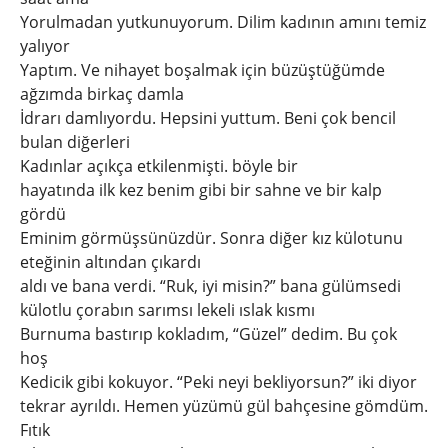
Yorulmadan yutkunuyorum. Dilim kadının amını temiz
yalıyor
Yaptım. Ve nihayet boşalmak için büzüştüğümde
ağzımda birkaç damla
İdrarı damlıyordu. Hepsini yuttum. Beni çok bencil
bulan diğerleri
Kadınlar açıkça etkilenmişti. böyle bir
hayatında ilk kez benim gibi bir sahne ve bir kalp
gördü
Eminim görmüşsünüzdür. Sonra diğer kız külotunu
eteğinin altından çıkardı
aldı ve bana verdi. “Ruk, iyi misin?” bana gülümsedi
külotlu çorabın sarımsı lekeli ıslak kısmı
Burnuma bastırıp kokladım, “Güzel” dedim. Bu çok
hoş
Kedicik gibi kokuyor. “Peki neyi bekliyorsun?” iki diyor
tekrar ayrıldı. Hemen yüzümü gül bahçesine gömdüm.
Fıtık