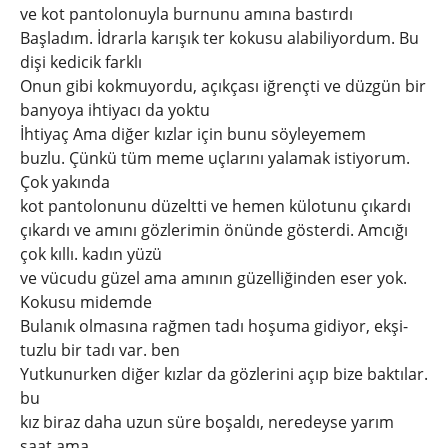
ve kot pantolonuyla burnunu amına bastırdı
Başladım. İdrarla karışık ter kokusu alabiliyordum. Bu
dişi kedicik farklı
Onun gibi kokmuyordu, açıkçası iğrençti ve düzgün bir
banyoya ihtiyacı da yoktu
İhtiyaç Ama diğer kızlar için bunu söyleyemem
buzlu. Çünkü tüm meme uçlarını yalamak istiyorum.
Çok yakında
kot pantolonunu düzeltti ve hemen külotunu çıkardı
çıkardı ve amını gözlerimin önünde gösterdi. Amcığı
çok kıllı. kadın yüzü
ve vücudu güzel ama amının güzelliğinden eser yok.
Kokusu midemde
Bulanık olmasına rağmen tadı hoşuma gidiyor, ekşi-
tuzlu bir tadı var. ben
Yutkunurken diğer kızlar da gözlerini açıp bize baktılar.
bu
kız biraz daha uzun süre boşaldı, neredeyse yarım
saat ama