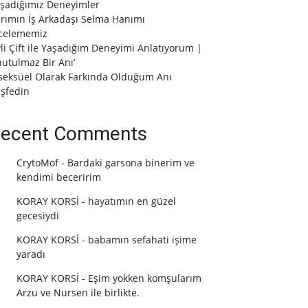
şadığımız Deneyimler
rımın İş Arkadaşı Selma Hanımı
celememiz
vli Çift ile Yaşadığım Deneyimi Anlatıyorum |
utulmaz Bir Anı’
seksüel Olarak Farkında Olduğum Anı
şfedin
ecent Comments
CrytoMof
-
Bardaki garsona binerim ve
kendimi beceririm
KORAY KORSİ
-
hayatımın en güzel
gecesiydi
KORAY KORSİ
-
babamın sefahati işime
yaradı
KORAY KORSİ
-
Eşim yokken komşularım
Arzu ve Nursen ile birlikte.