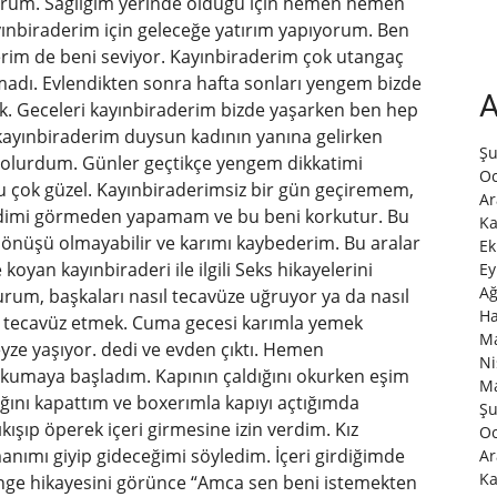
urum. Sağlığım yerinde olduğu için hemen hemen
ayınbiraderim için geleceğe yatırım yapıyorum. Ben
rim de beni seviyor. Kayınbiraderim çok utangaç
olmadı. Evlendikten sonra hafta sonları yengem bizde
A
dik. Geceleri kayınbiraderim bizde yaşarken ben hep
i kayınbiraderim duysun kadının yanına gelirken
Şu
i olurdum. Günler geçtikçe yengem dikkatimi
Oc
u çok güzel. Kayınbiraderimsiz bir gün geçiremem,
Ar
ndimi görmeden yapamam ve bu beni korkutur. Bu
Ka
önüşü olmayabilir ve karımı kaybederim. Bu aralar
Ek
e koyan kayınbiraderi ile ilgili Seks hikayelerini
Ey
Ağ
um, başkaları nasıl tecavüze uğruyor ya da nasıl
Ha
e tecavüz etmek. Cuma gecesi karımla yemek
Ma
eyze yaşıyor. dedi ve evden çıktı. Hemen
Ni
okumaya başladım. Kapının çaldığını okurken eşim
Ma
nı kapattım ve boxerımla kapıyı açtığımda
Şu
şıp öperek içeri girmesine izin verdim. Kız
Oc
anımı giyip gideceğimi söyledim. İçeri girdiğimde
Ar
Ka
ge hikayesini görünce “Amca sen beni istemekten