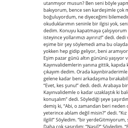
utanmıyor musun? Ben seni böyle yapmak
bakıyorum, bence sen kardeşimle çok mu
boğuluyordum, ne diyeceğimi bilemedi
okuduklarımın seninle bir ilgisi yok, se
dedim. Konuyu kapatmaya çalışıyorum
isteyince yollarımızı ayırırız!” dedi. d
eşime bir şey söylemedi ama bu olayd
yokken hep gidip geliyor, beni aramıyo
Eşim pazar günü altın gününü yaşıyor ve
Kayınvalidemlerin yanına gittik, kapıda
çıkayım dedim. Orada kayınbiraderimle 
gelene kadar beni arkadaşıma bırakabil
“Evet, kes şunu!” dedi. dedi. Arabaya bi
Kayınvalidemle o kadar uzaklaştık ki ba
konuşalım” dedi. Söylediği şeye şaşırd
demiş ki, “Abi, o zamandan beri nede
yeterince ablam değil misin?” dedi. “Kız 
ilgili!” Söyledim. “bir yerdeGitmiyorum
Daha çok şaşırdım: “Nasıl?” Söyledim. 