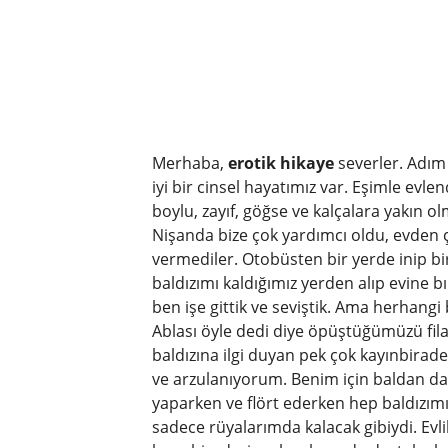
Merhaba,
erotik hikaye
severler. Adım 
iyi bir cinsel hayatımız var. Eşimle evl
boylu, zayıf, göğse ve kalçalara yakın o
Nişanda bize çok yardımcı oldu, evden 
vermediler. Otobüsten bir yerde inip bir
baldızımı kaldığımız yerden alıp evine 
ben işe gittik ve seviştik. Ama herhangi
Ablası öyle dedi diye öpüştüğümüzü filan
baldızına ilgi duyan pek çok kayınbirad
ve arzulanıyorum. Benim için baldan dah
yaparken ve flört ederken hep baldızım
sadece rüyalarımda kalacak gibiydi. Evli