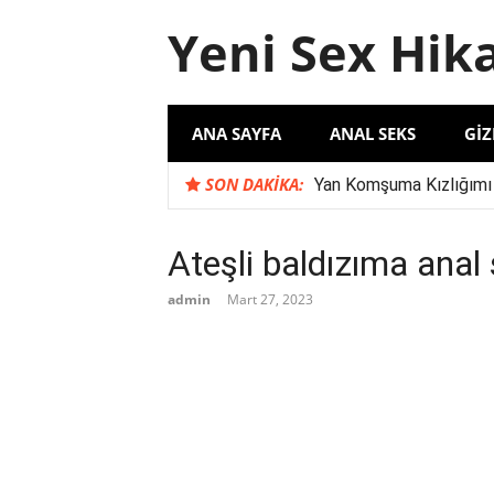
İçeriğe
Yeni Sex Hik
atla
ANA SAYFA
ANAL SEKS
GIZ
SON DAKIKA:
Yan Komşuma Kızlığımı
Komşu İlişkilerinde Şu
Karımın İş Arkadaşı S
Ateşli baldızıma anal 
‘Evli Çift ile Yaşadığım
admin
Mart 27, 2023