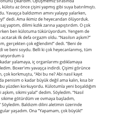
olonunu çıkardım. Öpüşmemiz sırasında
ülotu az önce çişini yapmış gibi suya batırılmıştı.
rdu. Yavaşça baldızımın amını yalayıp yalarken,
y!” dedi. Ama ikimiz de heyecandan ölüyorduk.
saj yaptım, dilimi kızlık zarına yapıştırdım. O çok
alarken ben külotuma tükürüyordum. Yengem de
 acıtarak ilk defa orgazm oldu. “Nasılsın aşkım?”
dum, gerçekten çok eğlendim!” dedi. “Beni de
edi ve beni soydu. Belli ki çok heyecanlanmış, tüm
yatıyordum ü
kadar yalamaya, iç organlarımı gıdıklamaya
edim. Boxer’ımı yavaşça indirdi. Çişimi görünce
, çok korkmuştu, “Abi bu ne? Abi nasıl kayıt
da penisim o kadar büyük değil ama kalın, kısa bir
u, bu yüzden korkuyordu. Külotumla yeni boşaldığım
aşkım, sikimi yala!” dedim. Söyledim. “Nasıl
ıp sikime götürdüm ve ovmaya başladım,
Söyledim. Baldızım dilini aletimin üzerinde
uygular yaşadım. Ona “Yapamam, çok büyük!”