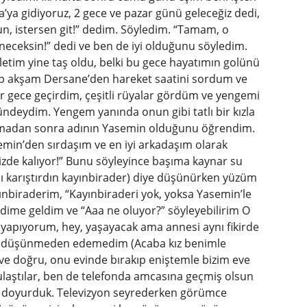
’ya gidiyoruz, 2 gece ve pazar günü geleceğiz dedi,
un, istersen git!” dedim. Söyledim. “Tamam, o
ceksin!” dedi ve ben de iyi olduğunu söyledim.
tim yine taş oldu, belki bu gece hayatımın golünü
ıp akşam Dersane’den hareket saatini sordum ve
r gece geçirdim, çeşitli rüyalar gördüm ve yengemi
deydim. Yengem yanında onun gibi tatlı bir kızla
nışmadan sonra adının Yasemin olduğunu öğrendim.
min’den sırdaşım ve en iyi arkadaşım olarak
zde kalıyor!” Bunu söyleyince başıma kaynar su
nı karıştırdın kayınbirader) diye düşünürken yüzüm
nbiraderim, “Kayınbiraderi yok, yoksa Yasemin’le
ime geldim ve “Aaa ne oluyor?” söyleyebilirim O
yapıyorum, hey, yaşayacak ama annesi aynı fikirde
imi düşünmeden edemedim (Acaba kız benimle
ve doğru, onu evinde bırakıp eniştemle bizim eve
 ulaştılar, ben de telefonda amcasına geçmiş olsun
ı doyurduk. Televizyon seyrederken görümce