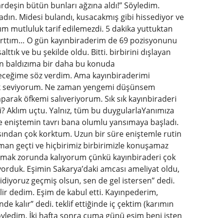
kardeşin bütün bunları ağzına aldı!” Söyledim.
ın. Midesi bulandı, kusacakmış gibi hissediyor ve
 mutluluk tarif edilemezdi. 5 dakika yuttuktan
kırttım… O gün kayınbiraderim de 69 pozisyonunu
lttık ve bu şekilde oldu. Bitti. birbirini dışlayan
 baldızıma bir daha bu konuda
ceğime söz verdim. Ama kayınbiraderimi
k seviyorum. Ne zaman yengemi düşünsem
aparak öfkemi salıveriyorum. Sık sık kayınbiraderi
? Aklım uçtu. Yalnız, tüm bu duygularlaYanımıza
e eniştemin tavrı bana olumlu yansımaya başladı.
ndan çok korktum. Uzun bir süre eniştemle rutin
aman geçti ve hiçbirimiz birbirimizle konuşamaz
ınmak zorunda kalıyorum çünkü kayınbiraderi çok
orduk. Eşimin Sakarya’daki amcası ameliyat oldu,
idiyoruz geçmiş olsun, sen de gel istersen” dedi.
lir dedim. Eşim de kabul etti. Kayınpederim,
de kalır” dedi. teklif ettiğinde iç çektim (karımın
öyledim. İki hafta sonra cuma günü eşim beni işten