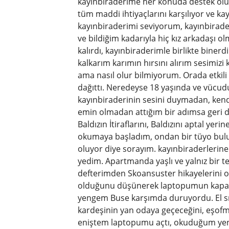
kayınbiraderime her konuda destek ol
tüm maddi ihtiyaçlarını karşılıyor ve k
kayınbiraderimi seviyorum, kayınbirade
ve bildiğim kadarıyla hiç kız arkadaşı 
kalırdı, kayınbiraderimle birlikte biner
kalkarım karımın hırsını alırım sesimiz
ama nasıl olur bilmiyorum. Orada etkil
dağıttı. Neredeyse 18 yaşında ve vücud
kayınbiraderinin sesini duymadan, ke
emin olmadan attığım bir adımsa geri d
Baldızın İtiraflarını, Baldızını aptal yerin
okumaya başladım, ondan bir tüyo bulur
oluyor diye sorayım. kayınbiraderlerin
yedim. Apartmanda yaşlı ve yalnız bir t
defterimden Skoansuster hikayelerini 
olduğunu düşünerek laptopumun kapağı
yengem Buse karşımda duruyordu. El sıkı
kardeşinin yan odaya geçeceğini, eşofm
eniştem laptopumu açtı, okuduğum yen