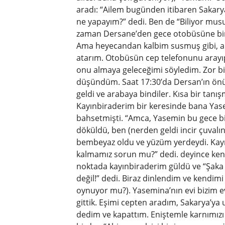
aradı: “Ailem bugünden itibaren Sakarya
ne yapayım?” dedi. Ben de “Biliyor mus
zaman Dersane’den gece otobüsüne bine
Ama heyecandan kalbim susmuş gibi, ale
atarım. Otobüsün cep telefonunu aray
onu almaya geleceğimi söyledim. Zor bi
düşündüm. Saat 17:30’da Dersan’ın önün
geldi ve arabaya bindiler. Kısa bir ta
Kayınbiraderim bir keresinde bana Yase
bahsetmişti. “Amca, Yasemin bu gece bi
döküldü, ben (nerden geldi incir çuvalı
bembeyaz oldu ve yüzüm yerdeydi. Kayı
kalmamız sorun mu?” dedi. deyince kend
noktada kayınbiraderim güldü ve “Şaka 
değil!” dedi. Biraz dinlendim ve kend
oynuyor mu?). Yasemina’nın evi bizim e
gittik. Eşimi cepten aradım, Sakarya’ya
dedim ve kapattım. Eniştemle karnımız