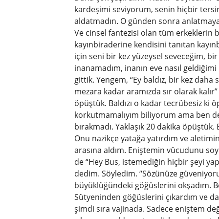
kardeşimi seviyorum, senin hiçbir ters
aldatmadın. O günden sonra anlatmaya 
Ve cinsel fantezisi olan tüm erkeklerin b
kayınbiraderine kendisini tanıtan kayı
için seni bir kez yüzeysel seveceğim, bi
inanamadım, inanın eve nasıl geldiğim
gittik. Yengem, “Ey baldız, bir kez daha
mezara kadar aramızda sır olarak kalır” 
öpüştük. Baldızı o kadar tecrübesiz ki ö
korkutmamalıyım biliyorum ama ben d
bırakmadı. Yaklaşık 20 dakika öpüştük. E
Onu nazikçe yatağa yatırdım ve aletimin
arasına aldım. Eniştemin vücudunu soy
de “Hey Bus, istemediğin hiçbir şeyi y
dedim. Söyledim. “Sözünüze güveniyorum,
büyüklüğündeki göğüslerini okşadım. 
Sütyeninden göğüslerini çıkardım ve 
şimdi sıra vajinada. Sadece eniştem d