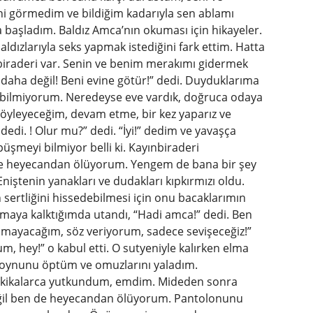
ini görmedim ve bildiğim kadarıyla sen ablamı
başladım. Baldız Amca’nın okuması için hikayeler.
aldızlarıyla seks yapmak istediğini fark ettim. Hatta
nbiraderi var. Senin ve benim merakımı gidermek
r daha değil! Beni evine götür!” dedi. Duyduklarıma
i bilmiyorum. Neredeyse eve vardık, doğruca odaya
 söyleyeceğim, devam etme, bir kez yaparız ve
dedi. ! Olur mu?” dedi. “İyi!” dedim ve yavaşça
püşmeyi bilmiyor belli ki. Kayınbiraderi
e heyecandan ölüyorum. Yengem de bana bir şey
niştenin yanakları ve dudakları kıpkırmızı oldu.
 sertliğini hissedebilmesi için onu bacaklarımın
maya kalktığımda utandı, “Hadi amca!” dedi. Ben
apmayacağım, söz veriyorum, sadece sevişeceğiz!”
 hey!” o kabul etti. O sutyeniyle kalırken elma
Boynunu öptüm ve omuzlarını yaladım.
dakikalarca yutkundum, emdim. Mideden sonra
eğil ben de heyecandan ölüyorum. Pantolonunu