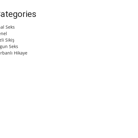
ategories
al Seks
nel
zli Sikiş
gun Seks
rbanlı Hikaye