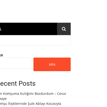
L
RA
ARA
ecent Posts
n Komşuma Kızlığımı Bozdurdum – Cesur
kaye
mşu İlişkilerinde Şule Ablayı Kocasıyla