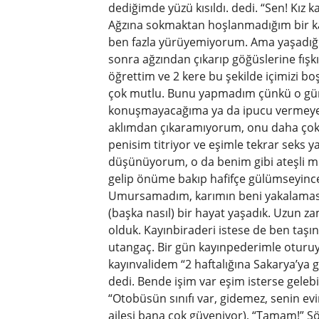
dediğimde yüzü kısıldı. dedi. “Sen! Kız 
Ağzına sokmaktan hoşlanmadığım bir kad
ben fazla yürüyemiyorum. Ama yaşadığım
sonra ağzından çıkarıp göğüslerine fış
öğrettim ve 2 kere bu şekilde içimizi boşa
çok mutlu. Bunu yapmadım çünkü o gün
konuşmayacağıma ya da ipucu vermeye
aklımdan çıkaramıyorum, onu daha ço
penisim titriyor ve eşimle tekrar seks y
düşünüyorum, o da benim gibi ateşli mi
gelip önüme bakıp hafifçe gülümseyinc
Umursamadım, karımın beni yakalaması
(başka nasıl) bir hayat yaşadık. Uzun z
olduk. Kayınbiraderi istese de ben taş
utangaç. Bir gün kayınpederimle oturuy
kayınvalidem “2 haftalığına Sakarya’ya g
dedi. Bende işim var eşim isterse gelebi
“Otobüsün sınıfı var, gidemez, senin evin
ailesi bana çok güveniyor), “Tamam!” S