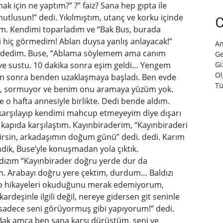
 için ne yaptım?” ?” faiz? Sana hep gıpta ile
tlusun!” dedi. Yıkılmıştım, utanç ve korku içinde
C
m. Kendimi toparladım ve “Bak Bus, burada
ni hiç görmedim! Ablan duysa yanlış anlayacak!”
An
 dedim. Buse, “Ablama söylemem ama canım
Ge
edi ve sustu. 10 dakika sonra eşim geldi… Yengem
Gi
Ol
an sonra benden uzaklaşmaya başladı. Ben evde
Tü
r, sormuyor ve benim onu ​​aramaya yüzüm yok.
 o hafta annesiyle birlikte. Dedi bende aldım.
 karşılayıp kendimi mahcup etmeyeyim diye dışarı
kapıda karşılaştım. Kayınbiraderim, “Kayınbiraderi
irsin, arkadaşımın doğum günü” dedi. dedi. Karım
ndik, Buse’yle konuşmadan yola çıktık.
ldızım “Kayınbirader doğru yerde dur da
ım. Arabayı doğru yere çektim, durdum… Baldızı
n o hikayeleri okuduğunu merak edemiyorum,
kardeşinle ilgili değil, nereye gidersen git seninle
, sadece seni görüyormuş gibi yapıyorum!” dedi.
“Bak amca ben sana karşı dürüstüm, seni ve