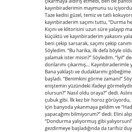
çıkarmaya aldırış etmedi, ben de pant
kayınbiraderimin maymunu su içiyordu, k
Taze kedisi güzel, temiz ve tatlı kokuyo
kayınbiraderim saçımı tuttu, “Durma he
Kıçını ve klitorisini uzun süre yalayıp ma
küçüktü ve kayınbiraderim yakasını y
beni çekip sarsarak, saçımı çekip canımı
Söyledim. “Bu harika, ilk defa böyle ol
yalamak ister misin?” Söyledim. “İyi!” d
donlarımı çıkarmış… Kayınbiraderimle 
Bana yaklaştı ve dudaklarımı göbeğime 
başladı. “Benimkini görme zamanı!” Söyl
eniştemin yüzündeki ifadeyi görmeliydin
olursun?” Nasıl oldu oraya?” dedi. Aslın
çubuk gibi. İlk kez bir horoz görüyord
için banyoda yıkanmaya geldim ve “Hadi 
yapacağımı bilmiyorum?” dedi. Elini al
“Dondurma yalıyormuş gibi yalıyorsun!” 
gezdirmeye başladığında da tarifsiz d