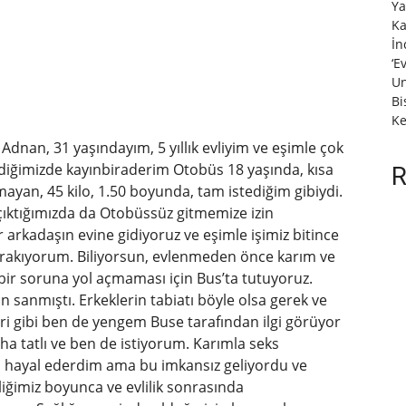
Ya
Ka
İn
‘E
Un
Bi
Ke
Adnan, 31 yaşındayım, 5 yıllık evliyim ve eşimle çok
endiğimizde kayınbiraderim Otobüs 18 yaşında, kısa
R
lmayan, 45 kilo, 1.50 boyunda, tam istediğim gibiydi.
çıktığımızda da Otobüssüz gitmemize izin
 arkadaşın evine gidiyoruz ve eşimle işimiz bitince
bırakıyorum. Biliyorsun, evlenmeden önce karım ve
 bir soruna yol açmaması için Bus’ta tutuyoruz.
 sanmıştı. Erkeklerin tabiatı böyle olsa gerek ve
eri gibi ben de yengem Buse tarafından ilgi görüyor
a tatlı ve ben de istiyorum. Karımla seks
ı hayal ederdim ama bu imkansız geliyordu ve
liğimiz boyunca ve evlilik sonrasında