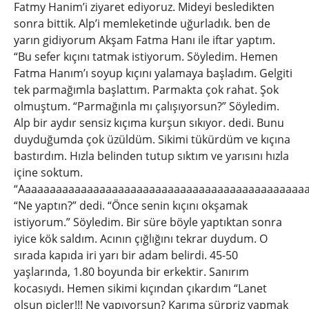
Fatmy Hanim’i ziyaret ediyoruz. Mideyi besledikten
sonra bittik. Alp’i memleketinde uğurladık. ben de
yarın gidiyorum Akşam Fatma Hanı ile iftar yaptım.
“Bu sefer kıçını tatmak istiyorum. Söyledim. Hemen
Fatma Hanım’ı soyup kıçını yalamaya başladım. Gelgiti
tek parmağımla başlattım. Parmakta çok rahat. Şok
olmuştum. “Parmağınla mı çalışıyorsun?” Söyledim.
Alp bir aydır sensiz kıçıma kurşun sıkıyor. dedi. Bunu
duyduğumda çok üzüldüm. Sikimi tükürdüm ve kıçına
bastırdım. Hızla belinden tutup sıktım ve yarısını hızla
içine soktum.
“Aaaaaaaaaaaaaaaaaaaaaaaaaaaaaaaaaaaaaaaaaaaaaa
“Ne yaptın?” dedi. “Önce senin kıçını okşamak
istiyorum.” Söyledim. Bir süre böyle yaptıktan sonra
iyice kök saldım. Acının çığlığını tekrar duydum. O
sırada kapıda iri yarı bir adam belirdi. 45-50
yaşlarında, 1.80 boyunda bir erkektir. Sanırım
kocasıydı. Hemen sikimi kıçından çıkardım “Lanet
olsun piçler!!! Ne yapıyorsun? Karıma sürpriz yapmak