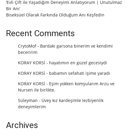
‘Evli Çift ile Yaşadığım Deneyimi Anlatıyorum | Unutulmaz
Bir Anı’
Biseksüel Olarak Farkında Olduğum Anı Keşfedin
Recent Comments
CrytoMof
-
Bardaki garsona binerim ve kendimi
beceririm
KORAY KORSİ
-
hayatımın en güzel gecesiydi
KORAY KORSİ
-
babamın sefahati işime yaradı
KORAY KORSİ
-
Eşim yokken komşularım Arzu ve
Nursen ile birlikte.
Süleyman
-
Üvey kız kardeşimle lezbiyenlik
deneyimlerim
Archives