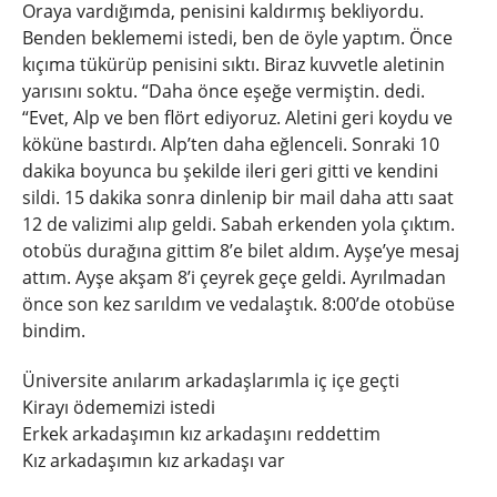
Oraya vardığımda, penisini kaldırmış bekliyordu.
Benden beklememi istedi, ben de öyle yaptım. Önce
kıçıma tükürüp penisini sıktı. Biraz kuvvetle aletinin
yarısını soktu. “Daha önce eşeğe vermiştin. dedi.
“Evet, Alp ve ben flört ediyoruz. Aletini geri koydu ve
köküne bastırdı. Alp’ten daha eğlenceli. Sonraki 10
dakika boyunca bu şekilde ileri geri gitti ve kendini
sildi. 15 dakika sonra dinlenip bir mail daha attı saat
12 de valizimi alıp geldi. Sabah erkenden yola çıktım.
otobüs durağına gittim 8’e bilet aldım. Ayşe’ye mesaj
attım. Ayşe akşam 8’i çeyrek geçe geldi. Ayrılmadan
önce son kez sarıldım ve vedalaştık. 8:00’de otobüse
bindim.
Üniversite anılarım arkadaşlarımla iç içe geçti
Kirayı ödememizi istedi
Erkek arkadaşımın kız arkadaşını reddettim
Kız arkadaşımın kız arkadaşı var