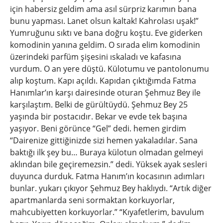
için habersiz geldim ama asıl sürpriz karımın bana
bunu yapması. Lanet olsun kaltak! Kahrolası uşak!”
Yumruğunu sıktı ve bana doğru koştu. Eve giderken
komodinin yanına geldim. O sırada elim komodinin
üzerindeki parfüm şişesini ıskaladı ve kafasına
vurdum. O an yere düştü. Külotumu ve pantolonumu
alıp koştum. Kapı açıldı. Kapıdan çıktığımda Fatma
Hanımlar’ın karşı dairesinde oturan Şehmuz Bey ile
karşılaştım. Belki de gürültüydü. Şehmuz Bey 25
yaşında bir postacıdır. Bekar ve evde tek başına
yaşıyor. Beni görünce “Gel” dedi. hemen girdim
“Dairenize gittiğinizde sizi hemen yakaladılar. Sana
baktığı ilk şey bu… Buraya külotun olmadan gelmeyi
aklından bile geçiremezsin.” dedi. Yüksek ayak sesleri
duyunca durduk. Fatma Hanım’ın kocasının adımları
bunlar. yukarı çıkıyor Şehmuz Bey haklıydı. “Artık diğer
apartmanlarda seni sormaktan korkuyorlar,
mahcubiyetten korkuyorlar.” “Kıyafetlerim, bavulum