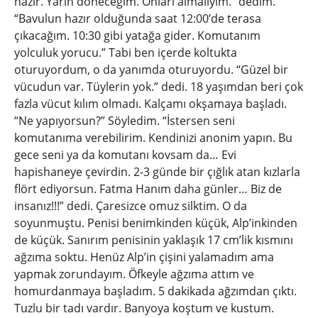
hazır. Yarın döneceğim. Onları almalıyım.” dedim.
“Bavulun hazır olduğunda saat 12:00’de terasa
çıkacağım. 10:30 gibi yatağa gider. Komutanım
yolculuk yorucu.” Tabi ben içerde koltukta
oturuyordum, o da yanımda oturuyordu. “Güzel bir
vücudun var. Tüylerin yok.” dedi. 18 yaşımdan beri çok
fazla vücut kılım olmadı. Kalçamı okşamaya başladı.
“Ne yapıyorsun?” Söyledim. “İstersen seni
komutanıma verebilirim. Kendinizi anonim yapın. Bu
gece seni ya da komutanı kovsam da… Evi
hapishaneye çevirdin. 2-3 günde bir çığlık atan kızlarla
flört ediyorsun. Fatma Hanım daha günler… Biz de
insanız!!!” dedi. Çaresizce omuz silktim. O da
soyunmuştu. Penisi benimkinden küçük, Alp’inkinden
de küçük. Sanırım penisinin yaklaşık 17 cm’lik kısmını
ağzıma soktu. Henüz Alp’in çişini yalamadım ama
yapmak zorundayım. Öfkeyle ağzıma attım ve
homurdanmaya başladım. 5 dakikada ağzımdan çıktı.
Tuzlu bir tadı vardır. Banyoya koştum ve kustum.