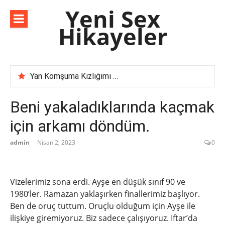
İçeriğe
Yeni Sex
atla
Hikayeler
Yan Komşuma Kızlığımı Bozdurdum – Cesur Hikaye
Komşu İlişkilerinde Şule Ablayı Kocasıyla Yaşadığımız Deneyimler
Karımın İş Arkadaşı Selma Hanımı İncelememiz
Beni yakaladıklarında kaçmak
‘Evli Çift ile Yaşadığım Deneyimi Anlatıyorum | Unutulmaz Bir Anı’
için arkamı döndüm.
admin
Nisan 2, 2023
0
Vizelerimiz sona erdi. Ayşe en düşük sınıf 90 ve
1980’ler. Ramazan yaklaşırken finallerimiz başlıyor.
Ben de oruç tuttum. Oruçlu olduğum için Ayşe ile
ilişkiye giremiyoruz. Biz sadece çalışıyoruz. Iftar’da