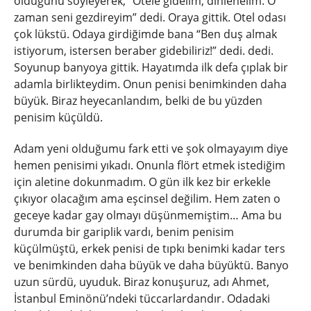
olduğunu söyleyerek, “Otele gidelim, dinlenelim. O
zaman seni gezdireyim” dedi. Oraya gittik. Otel odası
çok lükstü. Odaya girdiğimde bana “Ben duş almak
istiyorum, istersen beraber gidebiliriz!” dedi. dedi.
Soyunup banyoya gittik. Hayatımda ilk defa çıplak bir
adamla birlikteydim. Onun penisi benimkinden daha
büyük. Biraz heyecanlandım, belki de bu yüzden
penisim küçüldü.
Adam yeni olduğumu fark etti ve şok olmayayım diye
hemen penisimi yıkadı. Onunla flört etmek istediğim
için aletine dokunmadım. O gün ilk kez bir erkekle
çıkıyor olacağım ama eşcinsel değilim. Hem zaten o
geceye kadar gay olmayı düşünmemiştim… Ama bu
durumda bir gariplik vardı, benim penisim
küçülmüştü, erkek penisi de tıpkı benimki kadar ters
ve benimkinden daha büyük ve daha büyüktü. Banyo
uzun sürdü, uyuduk. Biraz konuşuruz, adı Ahmet,
İstanbul Eminönü’ndeki tüccarlardandır. Odadaki