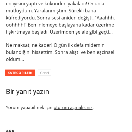
en iyisini yaptı ve kökünden yakaladı! Onunla
mutluydum. Yaralanmıştım. Sürekli bana
küfrediyordu. Sonra sesi aniden değişti, “Aaahhh,
oohhhh!” Ben inlemeye başlayana kadar üzerime
fışkırtmaya başladı. Üzerimden şelale gibi geçti…
Ne maksat, ne kader! O gün ilk defa midemin
bulandığını hissettim. Sonra alıştı ve ben eşcinsel
oldum…
KATEGORILER:
Genel
Bir yanıt yazın
Yorum yapabilmek için
oturum açmalısınız
.
ARA