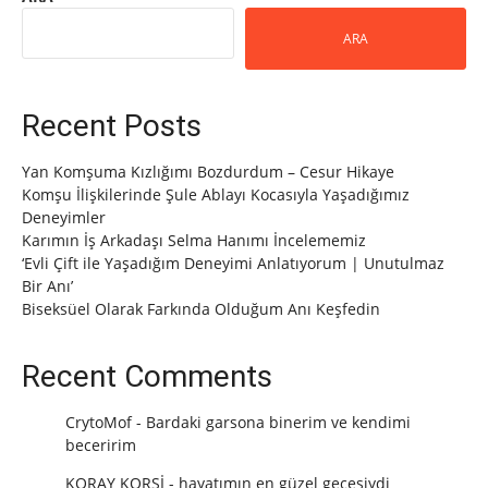
ARA
Recent Posts
Yan Komşuma Kızlığımı Bozdurdum – Cesur Hikaye
Komşu İlişkilerinde Şule Ablayı Kocasıyla Yaşadığımız
Deneyimler
Karımın İş Arkadaşı Selma Hanımı İncelememiz
‘Evli Çift ile Yaşadığım Deneyimi Anlatıyorum | Unutulmaz
Bir Anı’
Biseksüel Olarak Farkında Olduğum Anı Keşfedin
Recent Comments
CrytoMof
-
Bardaki garsona binerim ve kendimi
beceririm
KORAY KORSİ
-
hayatımın en güzel gecesiydi