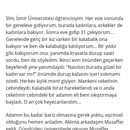
Slm, İzmir Üniversitesi öğrencisiyim. Her vize sonunda
bir geneleve gidiyorum, burada kadınlara, erkekler de
kadınlara bakıyor. Sonra eve gidip 31 çekiyorum…
Genelevde genç bir kız varken bir kalabalık ona
bakıyor ve ben de kalabalığa katılıyorum… Bir yıldız
gibi bakıyorum ona. yanımda kravatla durup saati
sordu, ben de söyledim. İkinci evin önünden geçerken
beyefendi yine yanımdaydı: “Nasılsın burada güzel bir
kadın var mı?” önümde durup kafasını içeri sokmamı
istedi. Herkes kışlık mont giyiyor. Mankeni ceketinin
cebindeydi. Kalabalık biraz hareketlendi ve o anda
ceketinin cebindeki bir adamın eli beni sıkıştırmaya
başladı. O an çok heyecanlandım…
Adamın bu kadar bariz olmasına gerek yoktu, eşcinsel
olduğunu hemen anladım. Aklıma arkadaşım Muzaffer
geldi. Gündüzleri üniversitede okuyan Muzaffer,