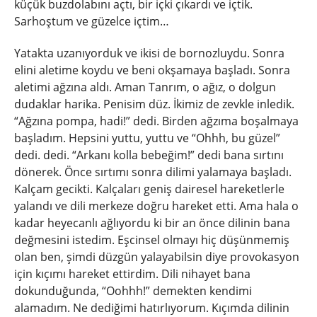
küçük buzdolabını açtı, bir içki çıkardı ve içtik.
Sarhoştum ve güzelce içtim…
Yatakta uzanıyorduk ve ikisi de bornozluydu. Sonra
elini aletime koydu ve beni okşamaya başladı. Sonra
aletimi ağzına aldı. Aman Tanrım, o ağız, o dolgun
dudaklar harika. Penisim düz. İkimiz de zevkle inledik.
“Ağzına pompa, hadi!” dedi. Birden ağzıma boşalmaya
başladım. Hepsini yuttu, yuttu ve “Ohhh, bu güzel”
dedi. dedi. “Arkanı kolla bebeğim!” dedi bana sırtını
dönerek. Önce sırtımı sonra dilimi yalamaya başladı.
Kalçam gecikti. Kalçaları geniş dairesel hareketlerle
yalandı ve dili merkeze doğru hareket etti. Ama hala o
kadar heyecanlı ağlıyordu ki bir an önce dilinin bana
değmesini istedim. Eşcinsel olmayı hiç düşünmemiş
olan ben, şimdi düzgün yalayabilsin diye provokasyon
için kıçımı hareket ettirdim. Dili nihayet bana
dokunduğunda, “Oohhh!” demekten kendimi
alamadım. Ne dediğimi hatırlıyorum. Kıçımda dilinin