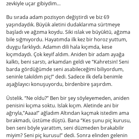
zevkiyle uçar gibiydim…
Bu sırada adam pozisyon değiştirdi ve biz 69
yaşındaydık. Büyük aletini dudaklarıma sürtmeye
başladı ve ağzıma koydu. Siki ıslak ve büyüktü, ağzıma
bile sığmıyordu. Hayatımda ilk kez bir horoz yuttum,
duygu farklıydı. Adamın dili hala kıçımda, kese
kıçımdaydı. Çok keyif aldım. Aniden bir adam ayağa
kalktı, beni sarstı, arkamdan geldi ve “Kahretsin! Seni
barda gördüğümde seni asabileceğimi biliyordum,
seninle takıldım piç!” dedi. Sadece ilk defa benimle
aşağılayıcı konuşuyordu, birdenbire şaşırdım.
Üstelik. “Ne oldu?” Ben bir şey söyleyemeden, aniden
penisini kıçıma soktu. Islak kıçım. Aletinde ani bir
ağrıyla,”Aaaa!” ağladım Altından kaçmak istedim ama
bırakmadı, üstüme düştü. Bana “Kes şunu piç kurusu,
ben seni böyle yarattım, seni düzmeden bırakabilir
miyim? Seni piç kurusu!” dedi. Sonra elinden gelenin