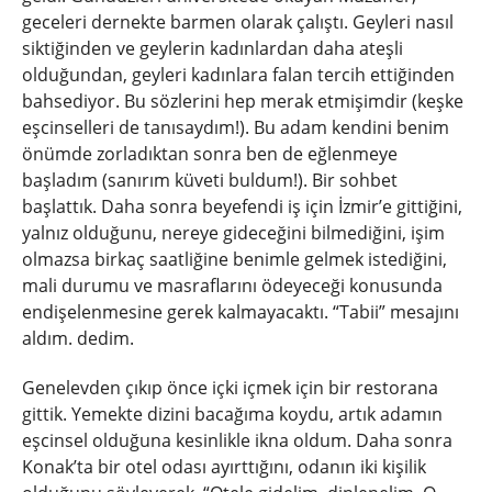
geceleri dernekte barmen olarak çalıştı. Geyleri nasıl
siktiğinden ve geylerin kadınlardan daha ateşli
olduğundan, geyleri kadınlara falan tercih ettiğinden
bahsediyor. Bu sözlerini hep merak etmişimdir (keşke
eşcinselleri de tanısaydım!). Bu adam kendini benim
önümde zorladıktan sonra ben de eğlenmeye
başladım (sanırım küveti buldum!). Bir sohbet
başlattık. Daha sonra beyefendi iş için İzmir’e gittiğini,
yalnız olduğunu, nereye gideceğini bilmediğini, işim
olmazsa birkaç saatliğine benimle gelmek istediğini,
mali durumu ve masraflarını ödeyeceği konusunda
endişelenmesine gerek kalmayacaktı. “Tabii” mesajını
aldım. dedim.
Genelevden çıkıp önce içki içmek için bir restorana
gittik. Yemekte dizini bacağıma koydu, artık adamın
eşcinsel olduğuna kesinlikle ikna oldum. Daha sonra
Konak’ta bir otel odası ayırttığını, odanın iki kişilik