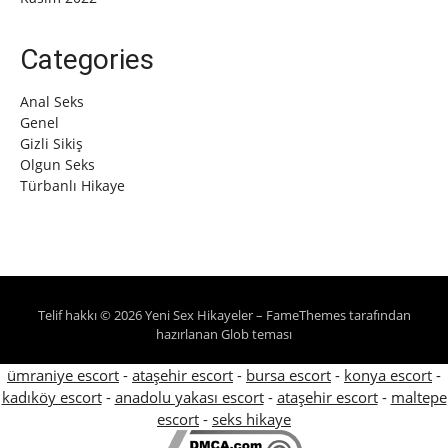
Categories
Anal Seks
Genel
Gizli Sikiş
Olgun Seks
Türbanlı Hikaye
Telif hakkı © 2026 Yeni Sex Hikayeler
–
FameThemes
tarafından
hazırlanan Glob teması
ümraniye escort
-
ataşehir escort
-
bursa escort
-
konya escort
-
kadıköy escort
-
anadolu yakası escort
-
ataşehir escort
-
maltepe
escort
-
seks hikaye