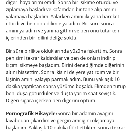
diğeri hayalarımı emdi. Sonra biri sikime oturdu ve
zıplamaya başladı ve kafamdan bir tane alıp amını
yalamaya başladım. Yalarken amını iki yana hareket
ettirdi ve ben onu dilimle yaladım. Bir süre sonra
amını yaladım ve yanına gittim ve ben onu tutarken
içlerinden biri dilini deliğe soktu.
Bir süre birlikte olduklarında yüzüne fışkırttım. Sonra
penisimi tekrar kaldırdılar ve ben de onları indirip
kıçımı sikmeye başladım. Birini denediğimde diğerinin
altını hissettim. Sonra ikisini de yere yatırdım ve bir
kişinin amını yalayıp parmakladım. Bunu yaklaşık 10
dakika yaptıktan sonra yüzüme boşaldı. Elimden tutup
beni duşa götürdüler ve duşta yarım saat seviştik.
Diğeri sigara içerken ben diğerini öptüm.
Pornografik Hikayeler
Sonra bir adamın ayağını
lavabodan çıkardım ve gergin amcığını okşamaya
başladım. Yaklaşık 10 dakika flört ettikten sonra tekrar