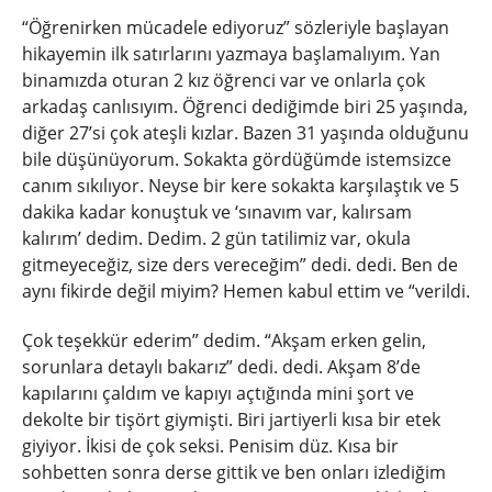
“Öğrenirken mücadele ediyoruz” sözleriyle başlayan
hikayemin ilk satırlarını yazmaya başlamalıyım. Yan
binamızda oturan 2 kız öğrenci var ve onlarla çok
arkadaş canlısıyım. Öğrenci dediğimde biri 25 yaşında,
diğer 27’si çok ateşli kızlar. Bazen 31 yaşında olduğunu
bile düşünüyorum. Sokakta gördüğümde istemsizce
canım sıkılıyor. Neyse bir kere sokakta karşılaştık ve 5
dakika kadar konuştuk ve ‘sınavım var, kalırsam
kalırım’ dedim. Dedim. 2 gün tatilimiz var, okula
gitmeyeceğiz, size ders vereceğim” dedi. dedi. Ben de
aynı fikirde değil miyim? Hemen kabul ettim ve “verildi.
Çok teşekkür ederim” dedim. “Akşam erken gelin,
sorunlara detaylı bakarız” dedi. dedi. Akşam 8’de
kapılarını çaldım ve kapıyı açtığında mini şort ve
dekolte bir tişört giymişti. Biri jartiyerli kısa bir etek
giyiyor. İkisi de çok seksi. Penisim düz. Kısa bir
sohbetten sonra derse gittik ve ben onları izlediğim