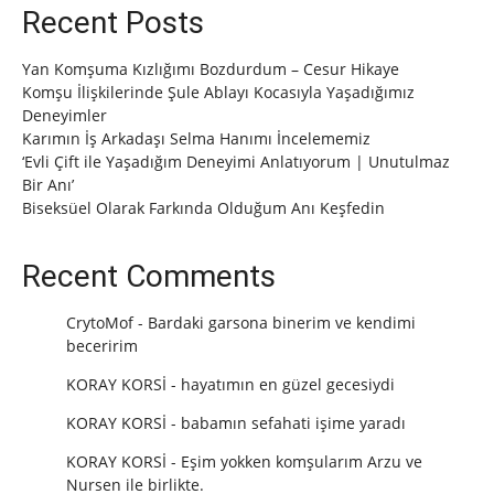
Recent Posts
Yan Komşuma Kızlığımı Bozdurdum – Cesur Hikaye
Komşu İlişkilerinde Şule Ablayı Kocasıyla Yaşadığımız
Deneyimler
Karımın İş Arkadaşı Selma Hanımı İncelememiz
‘Evli Çift ile Yaşadığım Deneyimi Anlatıyorum | Unutulmaz
Bir Anı’
Biseksüel Olarak Farkında Olduğum Anı Keşfedin
Recent Comments
CrytoMof
-
Bardaki garsona binerim ve kendimi
beceririm
KORAY KORSİ
-
hayatımın en güzel gecesiydi
KORAY KORSİ
-
babamın sefahati işime yaradı
KORAY KORSİ
-
Eşim yokken komşularım Arzu ve
Nursen ile birlikte.