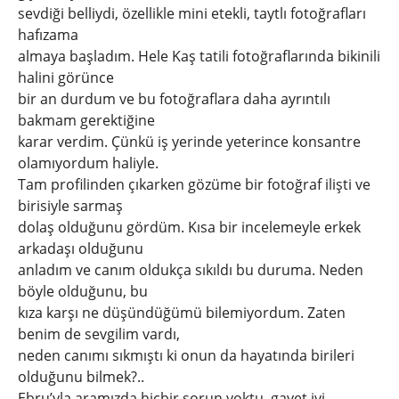
sevdiği belliydi, özellikle mini etekli, taytlı fotoğrafları
hafızama
almaya başladım. Hele Kaş tatili fotoğraflarında bikinili
halini görünce
bir an durdum ve bu fotoğraflara daha ayrıntılı
bakmam gerektiğine
karar verdim. Çünkü iş yerinde yeterince konsantre
olamıyordum haliyle.
Tam profilinden çıkarken gözüme bir fotoğraf ilişti ve
birisiyle sarmaş
dolaş olduğunu gördüm. Kısa bir incelemeyle erkek
arkadaşı olduğunu
anladım ve canım oldukça sıkıldı bu duruma. Neden
böyle olduğunu, bu
kıza karşı ne düşündüğümü bilemiyordum. Zaten
benim de sevgilim vardı,
neden canımı sıkmıştı ki onun da hayatında birileri
olduğunu bilmek?..
Ebru’yla aramızda hiçbir sorun yoktu, gayet iyi