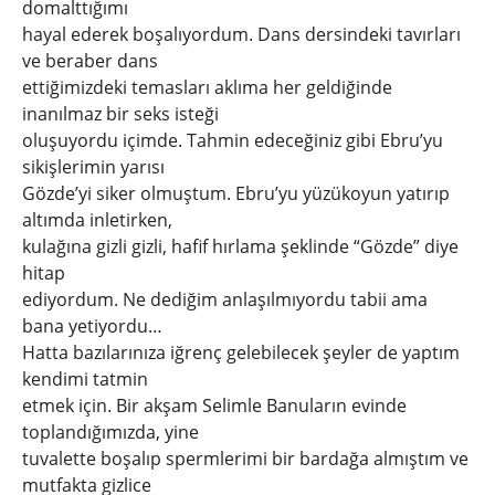
domalttığımı
hayal ederek boşalıyordum. Dans dersindeki tavırları
ve beraber dans
ettiğimizdeki temasları aklıma her geldiğinde
inanılmaz bir seks isteği
oluşuyordu içimde. Tahmin edeceğiniz gibi Ebru’yu
sikişlerimin yarısı
Gözde’yi siker olmuştum. Ebru’yu yüzükoyun yatırıp
altımda inletirken,
kulağına gizli gizli, hafif hırlama şeklinde “Gözde” diye
hitap
ediyordum. Ne dediğim anlaşılmıyordu tabii ama
bana yetiyordu…
Hatta bazılarınıza iğrenç gelebilecek şeyler de yaptım
kendimi tatmin
etmek için. Bir akşam Selimle Banuların evinde
toplandığımızda, yine
tuvalette boşalıp spermlerimi bir bardağa almıştım ve
mutfakta gizlice