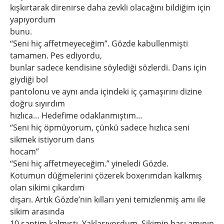
kışkırtarak direnirse daha zevkli olacağını bildiğim için
yapıyordum
bunu.
“Seni hiç affetmeyeceğim”. Gözde kabullenmişti
tamamen. Pes ediyordu,
bunlar sadece kendisine söylediği sözlerdi. Dans için
giydiği bol
pantolonu ve aynı anda içindeki iç çamaşırını dizine
doğru sıyırdım
hızlıca… Hedefime odaklanmıştım…
“Seni hiç öpmüyorum, çünkü sadece hızlıca seni
sikmek istiyorum dans
hocam”
“Seni hiç affetmeyeceğim.” yineledi Gözde.
Kotumun düğmelerini çözerek boxerımdan kalkmış
olan sikimi çıkardım
dışarı. Artık Gözde’nin kılları yeni temizlenmiş amı ile
sikim arasında
10 santim kalmıştı. Yaklaşıyordum. Sikimin başı amının