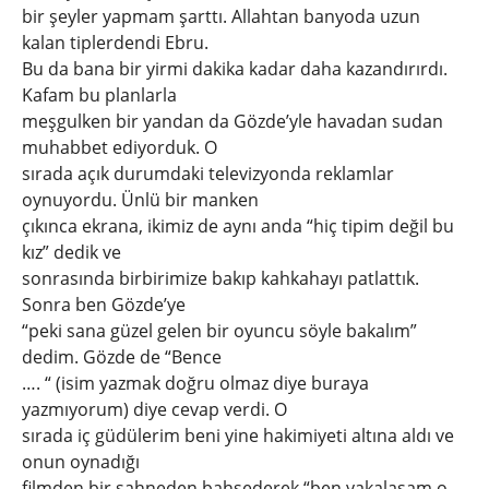
bir şeyler yapmam şarttı. Allahtan banyoda uzun
kalan tiplerdendi Ebru.
Bu da bana bir yirmi dakika kadar daha kazandırırdı.
Kafam bu planlarla
meşgulken bir yandan da Gözde’yle havadan sudan
muhabbet ediyorduk. O
sırada açık durumdaki televizyonda reklamlar
oynuyordu. Ünlü bir manken
çıkınca ekrana, ikimiz de aynı anda “hiç tipim değil bu
kız” dedik ve
sonrasında birbirimize bakıp kahkahayı patlattık.
Sonra ben Gözde’ye
“peki sana güzel gelen bir oyuncu söyle bakalım”
dedim. Gözde de “Bence
…. “ (isim yazmak doğru olmaz diye buraya
yazmıyorum) diye cevap verdi. O
sırada iç güdülerim beni yine hakimiyeti altına aldı ve
onun oynadığı
filmden bir sahneden bahsederek “ben yakalasam o