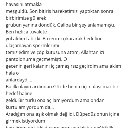
havasını atmakla
meşguldü. Son bitiriş hareketimizi yaptıktan sonra
birbirimize gülerek
grubun yanına döndük. Galiba bir şey anlamamıştı.
Ben hızlıca tuvalete
yol aldım tabii ki. Boxerımı çıkararak hedefine
ulaşamayan spermlerimi
temizledim ve çöp kutusuna attım, Allahtan izi
pantolonuma geçmemişti. O
gecenin geri kalanını iç çamaşırsız geçirdim ama aklım
hala o
anlardaydı…
Bu ilk olayın ardından Gözde benim için ulaşılmaz bir
hedef haline
geldi. Bir türlü ona açılamıyordum ama ondan
kurtulamıyordum da…
Aradığım ona aşık olmak değildi. Düpedüz onun içine
girmek istiyordum
ben. Hem de ilişki durumlarımızda hiçbir değişiklik