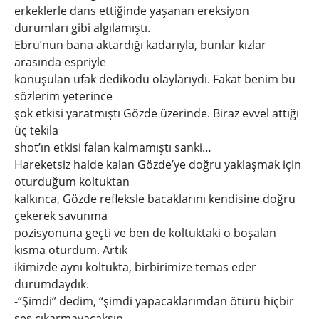
erkeklerle dans ettiğinde yaşanan ereksiyon
durumları gibi algılamıştı.
Ebru’nun bana aktardığı kadarıyla, bunlar kızlar
arasında espriyle
konuşulan ufak dedikodu olaylarıydı. Fakat benim bu
sözlerim yeterince
şok etkisi yaratmıştı Gözde üzerinde. Biraz evvel attığı
üç tekila
shot’ın etkisi falan kalmamıştı sanki…
Hareketsiz halde kalan Gözde’ye doğru yaklaşmak için
oturduğum koltuktan
kalkınca, Gözde refleksle bacaklarını kendisine doğru
çekerek savunma
pozisyonuna geçti ve ben de koltuktaki o boşalan
kısma oturdum. Artık
ikimizde aynı koltukta, birbirimize temas eder
durumdaydık.
-“Şimdi” dedim, “şimdi yapacaklarımdan ötürü hiçbir
ses çıkarmayacaksın,