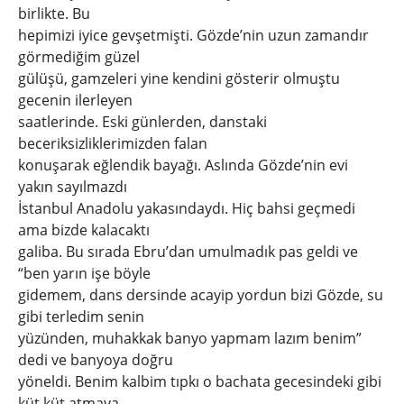
birlikte. Bu
hepimizi iyice gevşetmişti. Gözde’nin uzun zamandır
görmediğim güzel
gülüşü, gamzeleri yine kendini gösterir olmuştu
gecenin ilerleyen
saatlerinde. Eski günlerden, danstaki
beceriksizliklerimizden falan
konuşarak eğlendik bayağı. Aslında Gözde’nin evi
yakın sayılmazdı
İstanbul Anadolu yakasındaydı. Hiç bahsi geçmedi
ama bizde kalacaktı
galiba. Bu sırada Ebru’dan umulmadık pas geldi ve
“ben yarın işe böyle
gidemem, dans dersinde acayip yordun bizi Gözde, su
gibi terledim senin
yüzünden, muhakkak banyo yapmam lazım benim”
dedi ve banyoya doğru
yöneldi. Benim kalbim tıpkı o bachata gecesindeki gibi
küt küt atmaya