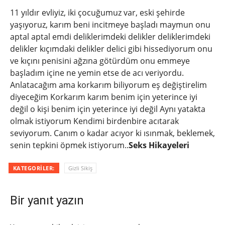
11 yıldır evliyiz, iki çocuğumuz var, eski şehirde
yaşıyoruz, karım beni incitmeye başladı maymun onu
aptal aptal emdi deliklerimdeki delikler deliklerimdeki
delikler kıçımdaki delikler delici gibi hissediyorum onu
ve kıçını penisini ağzına götürdüm onu ​​emmeye
başladım içine ne yemin etse de acı veriyordu.
Anlatacağım ama korkarım biliyorum eş değiştirelim
diyeceğim Korkarım karım benim için yeterince iyi
değil o kişi benim için yeterince iyi değil Aynı yatakta
olmak istiyorum Kendimi birdenbire acıtarak
seviyorum. Canım o kadar acıyor ki ısınmak, beklemek,
senin tepkini öpmek istiyorum..
Seks Hikayeleri
KATEGORILER:
Gizli Sikiş
Bir yanıt yazın