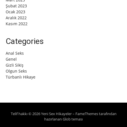
Şubat 2023
Ocak 2023
Aralık 2022
Kasım 2022
Categories
Anal Seks
Genel
Gizli Sikiş
Olgun Seks
Türbanlı Hikaye
Telif hakkı © 2026 Yeni Sex Hikayeler
–
FameThemes
tarafından
hazırlanan Glob teması