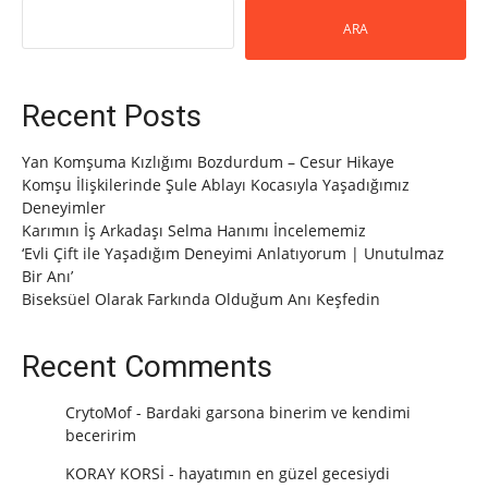
ARA
Recent Posts
Yan Komşuma Kızlığımı Bozdurdum – Cesur Hikaye
Komşu İlişkilerinde Şule Ablayı Kocasıyla Yaşadığımız
Deneyimler
Karımın İş Arkadaşı Selma Hanımı İncelememiz
‘Evli Çift ile Yaşadığım Deneyimi Anlatıyorum | Unutulmaz
Bir Anı’
Biseksüel Olarak Farkında Olduğum Anı Keşfedin
Recent Comments
CrytoMof
-
Bardaki garsona binerim ve kendimi
beceririm
KORAY KORSİ
-
hayatımın en güzel gecesiydi