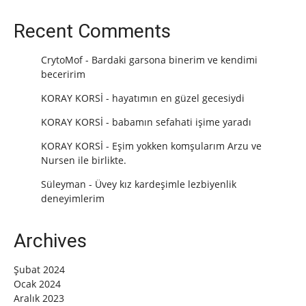
Recent Comments
CrytoMof
-
Bardaki garsona binerim ve kendimi
beceririm
KORAY KORSİ
-
hayatımın en güzel gecesiydi
KORAY KORSİ
-
babamın sefahati işime yaradı
KORAY KORSİ
-
Eşim yokken komşularım Arzu ve
Nursen ile birlikte.
Süleyman
-
Üvey kız kardeşimle lezbiyenlik
deneyimlerim
Archives
Şubat 2024
Ocak 2024
Aralık 2023