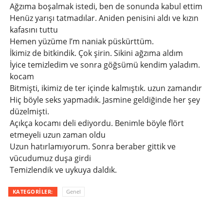
Ağzıma boşalmak istedi, ben de sonunda kabul ettim
Henüz yarışı tatmadılar. Aniden penisini aldı ve kızın
kafasını tuttu
Hemen yüzüme I’m naniak püskürttüm.
İkimiz de bitkindik. Çok şirin. Sikini ağzıma aldım
İyice temizledim ve sonra göğsümü kendim yaladım.
kocam
Bitmişti, ikimiz de ter içinde kalmıştık. uzun zamandır
Hiç böyle seks yapmadık. Jasmine geldiğinde her şey
düzelmişti.
Açıkça kocamı deli ediyordu. Benimle böyle flört
etmeyeli uzun zaman oldu
Uzun hatırlamıyorum. Sonra beraber gittik ve
vücudumuz duşa girdi
Temizlendik ve uykuya daldık.
KATEGORILER:
Genel