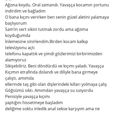
Ağzına koydu. Oral zamandı. Yavaşça kocamın şortunu
indirdim ve bağladım
O bana kıçını verirken ben senin güzel aletini yalamaya
başlıyorum
Sam’in sert sikini tutmak zordu ama ağzıma
koyduğumda
İnlemesine sinirlendim.Birden kocam kalkıp
televizyonu açtı
telefonu kapattık ve şimdi gözlerimizi birbirimizden
alamıyoruz
Sikişebiliriz. Beni döndürdü ve kıçımı yaladı. Yavaşça
Kıçımın etrafında dolandı ve diliyle bana girmeye
çalıştı. amımda
ellerinde taş gibi olan dişlerindeki kılları yolmaya çalış
Göğsümü sıktı. Amımdan yavaşça su sızıyordu
Penisiyle yavaşça kıçımı
yaptığını hissetmeye başladım
deliğime soktu inledik anal sekse karşıyım ama ne