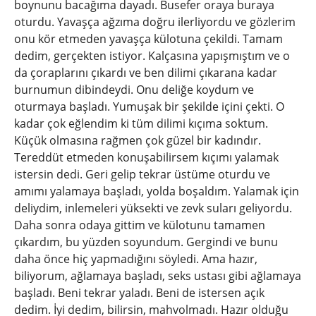
boynunu bacağıma dayadı. Busefer oraya buraya
oturdu. Yavaşça ağzıma doğru ilerliyordu ve gözlerim
onu ​​kör etmeden yavaşça külotuna çekildi. Tamam
dedim, gerçekten istiyor. Kalçasına yapışmıştım ve o
da çoraplarını çıkardı ve ben dilimi çıkarana kadar
burnumun dibindeydi. Onu deliğe koydum ve
oturmaya başladı. Yumuşak bir şekilde içini çekti. O
kadar çok eğlendim ki tüm dilimi kıçıma soktum.
Küçük olmasına rağmen çok güzel bir kadındır.
Tereddüt etmeden konuşabilirsem kıçımı yalamak
istersin dedi. Geri gelip tekrar üstüme oturdu ve
amımı yalamaya başladı, yolda boşaldım. Yalamak için
deliydim, inlemeleri yüksekti ve zevk suları geliyordu.
Daha sonra odaya gittim ve külotunu tamamen
çıkardım, bu yüzden soyundum. Gergindi ve bunu
daha önce hiç yapmadığını söyledi. Ama hazır,
biliyorum, ağlamaya başladı, seks ustası gibi ağlamaya
başladı. Beni tekrar yaladı. Beni de istersen açık
dedim. İyi dedim, bilirsin, mahvolmadı. Hazır olduğu