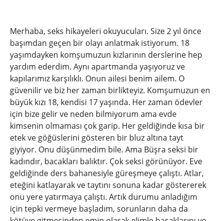
Merhaba, seks hikayeleri okuyucuları. Size 2 yıl önce
başımdan geçen bir olayı anlatmak istiyorum. 18
yaşımdayken komşumuzun kızlarının derslerine hep
yardım ederdim. Aynı apartmanda yaşıyoruz ve
kapılarımız karşılıklı. Onun ailesi benim ailem. O
güvenilir ve biz her zaman birlikteyiz. Komşumuzun en
büyük kızı 18, kendisi 17 yaşında. Her zaman ödevler
için bize gelir ve neden bilmiyorum ama evde
kimsenin olmaması çok garip. Her geldiğinde kısa bir
etek ve göğüslerini gösteren bir bluz altına tayt
giyiyor. Onu düşünmedim bile. Ama Büşra seksi bir
kadındır, bacakları balıktır. Çok seksi görünüyor. Eve
geldiğinde ders bahanesiyle güreşmeye çalıştı. Atlar,
eteğini katlayarak ve taytını sonuna kadar göstererek
onu yere yatırmaya çalıştı. Artık durumu anladığım
için tepki vermeye başladım, sorunların daha da
kötüye gitmesinden emin olarak elimle bacaklarını ve