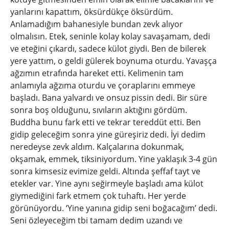
yanlarını kapattım, öksürdükçe öksürdüm.
Anlamadığım bahanesiyle bundan zevk alıyor
olmalısın. Etek, seninle kolay kolay savaşamam, dedi
ve eteğini çıkardı, sadece külot giydi. Ben de bilerek
yere yattım, o geldi gülerek boynuma oturdu. Yavaşça
ağzımın etrafında hareket etti. Kelimenin tam
anlamıyla ağzıma oturdu ve çoraplarını emmeye
başladı. Bana yalvardı ve onsuz pissin dedi. Bir süre
sonra boş olduğunu, sıvıların aktığını gördüm.
Buddha bunu fark etti ve tekrar tereddüt etti. Ben
gidip geleceğim sonra yine güreşiriz dedi. İyi dedim
neredeyse zevk aldım. Kalçalarına dokunmak,
okşamak, emmek, tiksiniyordum. Yine yaklaşık 3-4 gün
sonra kimsesiz evimize geldi. Altında şeffaf tayt ve
etekler var. Yine aynı seğirmeyle başladı ama külot
giymediğini fark etmem çok tuhaftı. Her yerde
görünüyordu. ‘Yine yanına gidip seni boğacağım’ dedi.
Seni özleyeceğim tbi tamam dedim uzandı ve