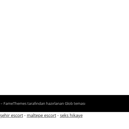
r
–
FameThemes
tarafından hazırlanan Glob teması
şehir escort
-
maltepe escort
-
seks hikaye