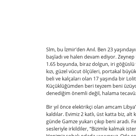
Slm, bu İzmir’den Anıl. Ben 23 yaşınday
başladı ve halen devam ediyor. Zeynep 
1.65 boyunda, biraz dolgun, iri göğüslü 
kızı, güzel vücut ölçüleri, portakal büy
beli ve kalçaları olan 17 yaşında bir Lolita 
Küçüklüğümden beri teyzem beni üzüyo
denediğim önemli değil, halama tecavüz
Bir yıl önce elektrikçi olan amcam Libya’
kaldılar. Evimiz 2 katlı, üst katta biz, al
günde Gamze yukarı çıkıp beni aradı. F
sesleriyle irkildiler, “Bizimle kalmak ist
Hepimiz sobalı odada uyuyoruz. Oda ço