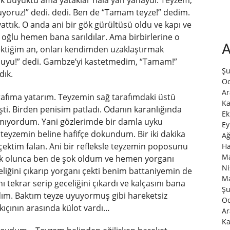
uyoruz!” dedi. dedi. Ben de “Tamam teyze!” dedim.
yattık. O anda ani bir gök gürültüsü oldu ve kapı ve
oğlu hemen bana sarıldılar. Ama birbirlerine o
A
çektiğim an, onları kendimden uzaklaştırmak
a uyu!” dedi. Gambze’yi kastetmedim, “Tamam!”
Şu
dık.
Oc
Ar
afıma yatarım. Teyzemin sağ tarafımdaki üstü
Ka
işti. Birden penisim patladı. Odanın karanlığında
Ek
mıyordum. Yani gözlerimde bir damla uyku
Ey
yzemin beline hafifçe dokundum. Bir iki dakika
Ağ
ektim falan. Ani bir refleksle teyzemin poposunu
Ha
Ma
ok olunca ben de şok oldum ve hemen yorganı
Ni
liğini çıkarıp yorganı çekti benim battaniyemin de
Ma
 tekrar serip geceliğini çıkardı ve kalçasını bana
Şu
dım. Baktım teyze uyuyormuş gibi hareketsiz
Oc
ıçının arasında külot vardı…
Ar
Ka