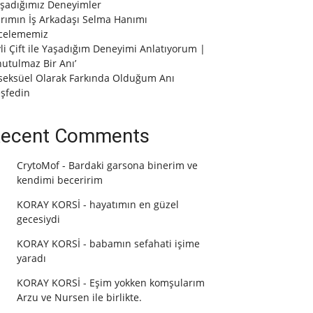
şadığımız Deneyimler
rımın İş Arkadaşı Selma Hanımı
celememiz
vli Çift ile Yaşadığım Deneyimi Anlatıyorum |
utulmaz Bir Anı’
seksüel Olarak Farkında Olduğum Anı
şfedin
ecent Comments
CrytoMof
-
Bardaki garsona binerim ve
kendimi beceririm
KORAY KORSİ
-
hayatımın en güzel
gecesiydi
KORAY KORSİ
-
babamın sefahati işime
yaradı
KORAY KORSİ
-
Eşim yokken komşularım
Arzu ve Nursen ile birlikte.