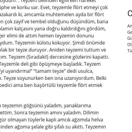
oydum. . Teyzem belinden eğilirken hareket
phe ve korku var. Evet, teyzemle flört etmeyi çok
C
zakardı ki, amcamla muhtemelen ayda bir flört
 çok zayıf ve tembel olduğunu düşündüm, bana
An
lamın kalçasını yana doğru kaldırdığını gördüm,
Ge
iğer elimi de attım hemen teyzemin donunu
Gi
 koydum. Teyzemin külotu kokuyor. Şimdi önümde
Ol
ıplak bir teyze duruyor. Aniden teyzemi tuttum ve
Tü
m. Teyzem (Sıradaki!) dercesine gözlerini kapattı.
eyzemle deli gibi öpüşmeye başladık. Teyzem
yi uyandırma!” “tamam teyze” dedi usulca,
dım. Teyze soyunurken ben ona uzanıyordum. Belki
ezbedici ama ben başörtülü teyzemle flört etmek
n teyzemin göğsünü yaladım, yanaklarıma
settim. Sonra teyzemin amını yaladım. Dilimin
 gür olmayan tüylerle kaplı amcık ağzımda helva
den ağzıma şelale gibi şifalı su akıttı. Teyzemin