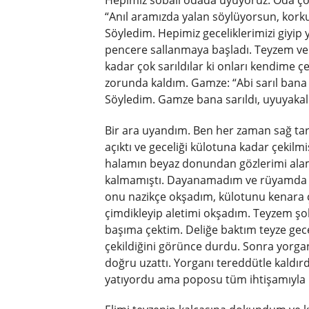
“Anıl aramızda yalan söylüyorsun, kork
Söyledim. Hepimiz geceliklerimizi giyip 
pencere sallanmaya başladı. Teyzem ve 
kadar çok sarıldılar ki onları kendime 
zorunda kaldım. Gamze: “Abi sarıl ban
Söyledim. Gamze bana sarıldı, uyuyakal
Bir ara uyandım. Ben her zaman sağ tar
açıktı ve geceliği külotuna kadar çekilm
halamın beyaz donundan gözlerimi ala
kalmamıştı. Dayanamadım ve rüyamda te
onu nazikçe okşadım, külotunu kenara ç
çimdikleyip aletimi okşadım. Teyzem ş
başıma çektim. Deliğe baktım teyze gece
çekildiğini görünce durdu. Sonra yorganı
doğru uzattı. Yorganı tereddütle kaldır
yatıyordu ama poposu tüm ihtişamıyla k