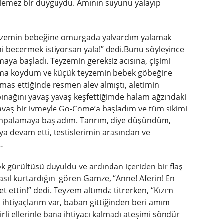
ilemez bir duyguydu. Amının suyunu yalayıp
Teyzemin bebeğine omurgada yalvardım yalamak
eni becermek istiyorsan yala!” dedi.Bunu söyleyince
aya başladı. Teyzemin gereksiz acısına, çişimi
uma koydum ve küçük teyzemin bebek göbeğine
mas ettiğinde resmen alev almıştı, aletimin
pınağını yavaş yavaş keşfettiğimde halam ağzındaki
Yavaş bir ivmeyle Go-Come’a ​​başladım ve tüm sikimi
ompalamaya başladım. Tanrım, diye düşündüm,
a devam etti, testislerimin arasından ve
…
k gürültüsü duyuldu ve ardından içeriden bir flaş
asıl kurtardığını gören Gamze, “Anne! Aferin! En
t ettin!” dedi. Teyzem altımda titrerken, “Kızım
 ihtiyaçlarım var, baban gittiğinden beri amım
irli ellerinle bana ihtiyacı kalmadı ateşimi söndür