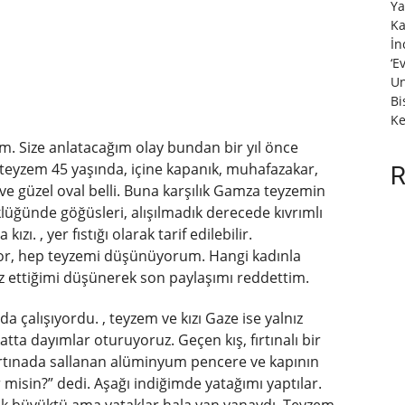
Ya
Ka
İn
‘E
Un
Bi
Ke
ım. Size anlatacağım olay bundan bir yıl önce
teyzem 45 yaşında, içine kapanık, muhafazakar,
R
ve güzel oval belli. Buna karşılık Gamza teyzemin
üklüğünde göğüsleri, alışılmadık derecede kıvrımlı
kızı. , yer fıstığı olarak tarif edilebilir.
r, hep teyzemi düşünüyorum. Hangi kadınla
 ettiğimi düşünerek son paylaşımı reddettim.
da çalışıyordu. , teyzem ve kızı Gaze ise yalnız
t katta dayımlar oturuyoruz. Geçen kış, fırtınalı bir
ırtınada sallanan alüminyum pencere ve kapının
er misin?” dedi. Aşağı indiğimde yatağımı yaptılar.
k büyüktü ama yataklar hala yan yanaydı. Teyzem,