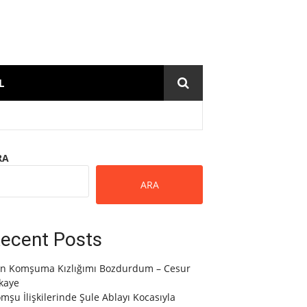
L
RA
ARA
ecent Posts
n Komşuma Kızlığımı Bozdurdum – Cesur
kaye
mşu İlişkilerinde Şule Ablayı Kocasıyla