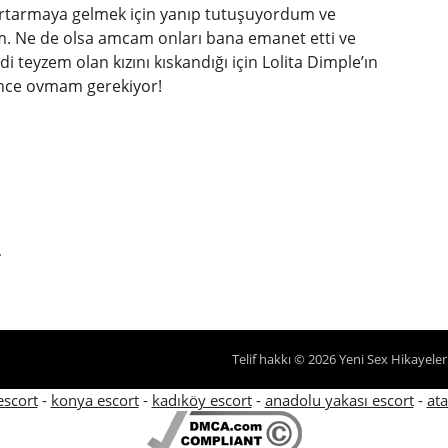
 kurtarmaya gelmek için yanıp tutuşuyordum ve
 Ne de olsa amcam onları bana emanet etti ve
i teyzem olan kızını kıskandığı için Lolita Dimple’ın
nce ovmam gerekiyor!
.
Telif hakkı © 2026 Yeni Sex Hikayele
escort
-
konya escort
-
kadıköy escort
-
anadolu yakası escort
-
ata