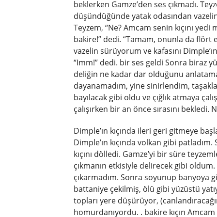
beklerken Gamze’den ses çıkmadı. Teyz
düşündüğünde yatak odasından vazelin 
Teyzem, “Ne? Amcam senin kıçını yedi 
bakire!” dedi. “Tamam, onunla da flört
vazelin sürüyorum ve kafasını Dimple’ı
“Imm!” dedi. bir ses geldi Sonra biraz y
deliğin ne kadar dar olduğunu anlatama
dayanamadım, yine sinirlendim, taşakla
bayılacak gibi oldu ve çığlık atmaya çalış
çalışırken bir an önce sırasını bekledi.
Dimple’ın kıçında ileri geri gitmeye başl
Dimple’ın kıçında volkan gibi patladım.
kıçını dölledi. Gamze’yi bir süre teyze
çıkmanın etkisiyle delirecek gibi oldum
çıkarmadım. Sonra soyunup banyoya git
battaniye çekilmiş, ölü gibi yüzüstü yat
topları yere düşürüyor, (canlandıracağ
homurdanıyordu. . bakire kıçın Amcam b