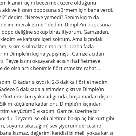
em kızının kıçını becermek üzere olduğunu
aldı ve kızının poposuna sürmem için bana verdi.
mi?” dedim. “Nereye yemedi? Benim kıçım da
 edelim, merak etme!” dedim. Dimple’ın poposuna
n popo deliğine sokup biraz itiyorum. Gamzeden,
ükledim ve kafasını içeri soktum. Ama kıçındaki
m, sikim sıkılmaktan morardı. Daha fazla
rım Dimple’ın kıçına yapışmıştı. Gamze acıdan
tı. Teyze kızını okşayarak acısını hafifletmeye
 Ne de olsa artık benimle flört etmekte rahat…
adım. O kadar sıkıydı ki 2-3 dakika flört etmedim,
 Sadece 5 dakikada aletimden çıktı ve Dimple’ın
mle flört ederken yakaladığımda, boşalmadan dışarı
. Sikim küçülene kadar onu Dimple’ın kıçından
tim ve yüzümü yıkadım. Gamze, üzerine bir
ıyordu. Teyzem ise ölü aletime bakıp aç bir kurt gibi
ım, suyunu sıkacağım) sevişiyorum dercesine
ana kızmaz, değerimi kendisi bilmeli, yoksa karısı