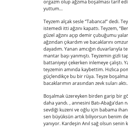
orgazm olup ağzıma boşalması tarif ed
yuttum…
Teyzem alçak sesle “Tabanca!” dedi. 
istemedi itti ağzını kapattı. Teyzem, “B
güzel ağzını açıp demir çubuğumu yalam
ağzından çıkardım ve bacaklarını omz
dayadım. Yanan amcığın duvarlarıyla te
mantar başı yanmıştı. Teyzemin gizli ta
battaniyeyi çekerken inlemeye çalıştı. 
teyzemin amında kaybettim. Hızlıca p
güçlendikçe bu bir rüya. Teyze boşalmay
bacaklarımın arasından zevk suları aktı
Boşalmak üzereyken birden garip bir gö
daha yandı. , annesini Batı-Abağa’dan n
sevdiği kuzeni ve oğlu için babama ihane
sen büyüksün artık biliyorsun benim de
yanıyor. Kardeşin Anıl sağ olsun senin k