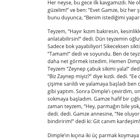
Her neyse, bu gece ilk kavgamızdı. Ne 
güzelim!” ve ben: “Evet Gamze, biz her
bunu duyunca, “Benim istediğimi yapars
Teyzem, “Hayır kızım bakiresin, kesinli
anlatabilirsin!” dedi. Dün teyzemin oğl
Sadece bok yayabiliyor! Sikeceksen sikti
“Tamam!” dedi ve soyundu. Ben de teyze
daha net görmek istedim. Hemen Dimpl
Teyzem “Zeynep çabuk sikimi yala!” ded
“Biz Zaynep miyiz?” diye kızdı. dedi. “E
çişime sarıldı ve yalamaya başladı ben 
gibi yaptım. Sonra Dimple’ı çevirdim, on
sokmaya başladım. Gamze hafif bir çığl
zaman teyzem, “Hey, parmağın bile yok, 
dedi. dedi. Gamze annesine, “Ne oluyor
bindiririm!” dedi ki: Git canım kardeşim
Dimple’ın kıçına iki üç parmak koymay