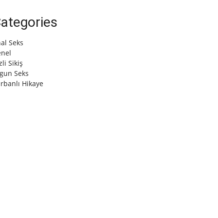
ategories
al Seks
nel
zli Sikiş
gun Seks
rbanlı Hikaye