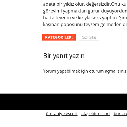
adeta bir yıldız olur, değersizdir.Onu
görevimi yapmaktan gurur duyuyordum.
hatta teyzem ve kızıyla seks yaptım. Şimd
kaşınan poposunu teyzem gelmeden ö
KATEGORILER:
Gizli Sikiş
Bir yanıt yazın
Yorum yapabilmek için
oturum açmalısınız
ümraniye escort
-
ataşehir escort
-
bursa 