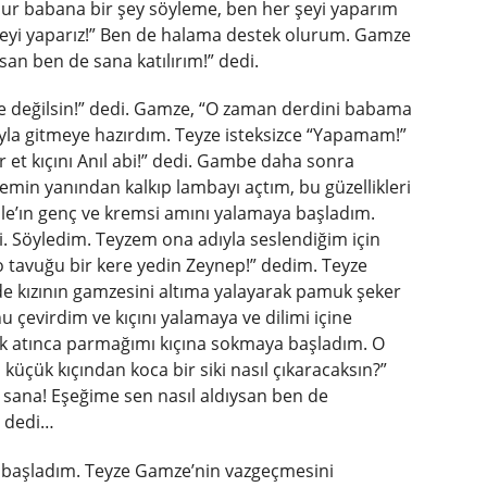
olur babana bir şey söyleme, ben her şeyi yaparım
 şeyi yaparız!” Ben de halama destek olurum. Gamze
an ben de sana katılırım!” dedi.
kle değilsin!” dedi. Gamze, “O zaman derdini babama
uyla gitmeye hazırdım. Teyze isteksizce “Yapamam!”
r et kıçını Anıl abi!” dedi. Gambe daha sonra
min yanından kalkıp lambayı açtım, bu güzellikleri
e’ın genç ve kremsi amını yalamaya başladım.
i. Söyledim. Teyzem ona adıyla seslendiğim için
e o tavuğu bir kere yedin Zeynep!” dedim. Teyze
de kızının gamzesini altıma yalayarak pamuk şeker
u çevirdim ve kıçını yalamaya ve dilimi içine
ık atınca parmağımı kıçına sokmaya başladım. O
küçük kıçından koca bir siki nasıl çıkaracaksın?”
 sana! Eşeğime sen nasıl aldıysan ben de
! dedi…
a başladım. Teyze Gamze’nin vazgeçmesini