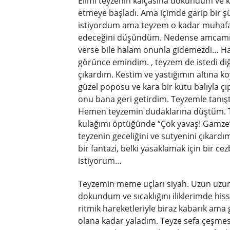
Elimi teyzenin kalçasına dokundum ve k
etmeye başladı. Ama içimde garip bir şü
istiyordum ama teyzem o kadar muhafa
edeceğini düşündüm. Nedense amcamın
verse bile halam onunla gidemezdi… Ha
görünce emindim. , teyzem de istedi d
çıkardım. Kestim ve yastığımın altına
güzel poposu ve kara bir kutu balıyla ç
onu bana geri getirdim. Teyzemle tanıştı
Hemen teyzemin dudaklarına düştüm. T
kulağımı öptüğünde “Çok yavaş! Gamze’
teyzenin geceliğini ve sutyenini çıkar
bir fantazi, belki yasaklamak için bir c
istiyorum…
Teyzemin meme uçları siyah. Uzun uzu
dokundum ve sıcaklığını iliklerimde his
ritmik hareketleriyle biraz kabarık ama
olana kadar yaladım. Teyze sefa çeşmesin