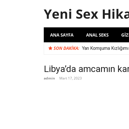
İçeriğe
Yeni Sex Hik
atla
ANA SAYFA
ANAL SEKS
GIZ
SON DAKIKA:
Yan Komşuma Kızlığımı
Komşu İlişkilerinde Şu
Karımın İş Arkadaşı S
Libya’da amcamın karı
‘Evli Çift ile Yaşadığım
admin
Mart 17, 2023