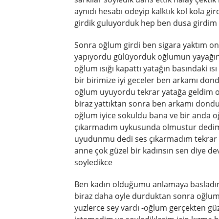
aynıdı hesabı odeyip kalktık kol kola gir
girdik guluyorduk hep ben dusa girdim
Sonra oğlum girdi ben sigara yaktım onu
yapıyordu gülüyorduk oğlumun yayağını
oğlum ısığı kapattı yatağın basındaki ıs
bir birimize iyi geceler ben arkamı don
oğlum uyuyordu tekrar yatağa geldim o
biraz yattıktan sonra ben arkamı dond
oğlum iyice sokuldu bana ve bir anda o
çıkarmadım uykusunda olmustur dedim
uyudunmu dedi ses çıkarmadım tekrar s
anne çok güzel bir kadınsın sen diye d
soyledikce
Ben kadın olduğumu anlamaya basladım
biraz daha oyle durduktan sonra oğlum
yuzlerce sey vardı -oğlum gerçekten g