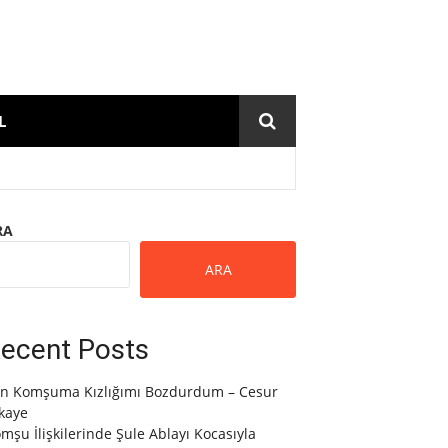
L
RA
ARA
ecent Posts
n Komşuma Kızlığımı Bozdurdum – Cesur
kaye
mşu İlişkilerinde Şule Ablayı Kocasıyla