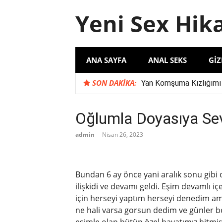
İçeriğe
Yeni Sex Hik
atla
ANA SAYFA
ANAL SEKS
GIZ
SON DAKIKA:
Yan Komşuma Kızlığımı
Komşu İlişkilerinde Şu
Karımın İş Arkadaşı S
Oğlumla Doyasıya Sev
‘Evli Çift ile Yaşadığım
admin
Nisan 26, 2023
Bundan 6 ay önce yani aralık sonu gibi o
ilişkidi ve devamı geldi. Eşim devamlı 
için herseyi yaptım herseyi denedim am
ne hali varsa gorsun dedim ve günler 