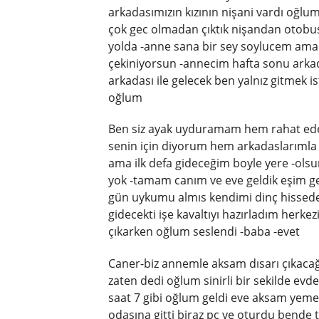
arkadasımızın kızının nişani vardı oğlum
çok gec olmadan çıktık nişandan otobus
yolda -anne sana bir sey soylucem ama
çekiniyorsun -annecim hafta sonu arkada
arkadası ile gelecek ben yalnız gitmek
oğlum
Ben siz ayak uyduramam hem rahat edem
senin için diyorum hem arkadaslarımla
ama ilk defa gideceğim boyle yere -olsu
yok -tamam canım ve eve geldik eşim gel
gün uykumu almıs kendimi dinç hissede
gidecekti işe kavaltıyı hazırladım herkez
çıkarken oğlum seslendi -baba -evet
Caner-biz annemle aksam dısarı çıkaca
zaten dedi oğlum sinirli bir sekilde evde
saat 7 gibi oğlum geldi eve aksam yeme
odasına gitti biraz pc ye oturdu bende 