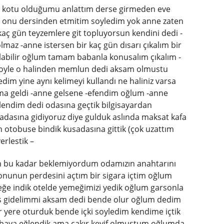
 kotu olduğumu anlattım derse girmeden eve
eldi onu dersinden etmitim soyledim yok anne zaten
 kaç gün teyzemlere git topluyorsun kendini dedi -
olmaz -anne istersen bir kaç gün dısarı çıkalım bir
 olabilir oğlum tamam babanla konusalım çıkalım -
oyle o halinden memlun dedi aksam olmustu
im yine aynı kelimeyi kullandı ne haliniz varsa
ma geldi -anne gelsene -efendim oğlum -anne
eslendim dedi odasına geçtik bilgisayardan
usadasına gidiyoruz diye gulduk aslında maksat kafa
 otobuse bindik kusadasına gittik (çok uzattım
rlestik –
n bu kadar beklemiyordum odamızın anahtarını
lkonunun perdesini açtım bir sigara içtim oğlum
ğe indik otelde yemeğimizi yedik oğlum garsonla
ıs gidelimmi aksam dedi bende olur oğlum dedim
ir yere oturduk bende içki soyledim kendime içtik
ik baya eğlendik ama çakır keyif olmustum oğlumda