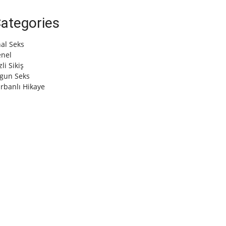
ategories
al Seks
nel
zli Sikiş
gun Seks
rbanlı Hikaye