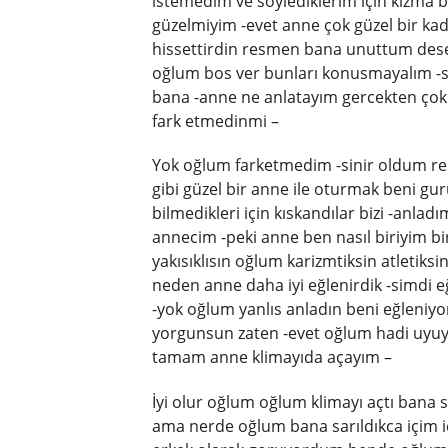
istemedim ve soylediklerim için kızma 
güzelmiyim -evet anne çok güzel bir kad
hissettirdin resmen bana unuttum desem
oğlum bos ver bunları konusmayalım -se
bana -anne ne anlatayım gercekten çok
fark etmedinmi –
Yok oğlum farketmedim -sinir oldum r
gibi güzel bir anne ile oturmak beni gu
bilmedikleri için kıskandılar bizi -anlad
annecim -peki anne ben nasıl biriyim bi
yakısıklısın oğlum karizmtiksin atletiksi
neden anne daha iyi eğlenirdik -simd
-yok oğlum yanlıs anladın beni eğleniyo
yorgunsun zaten -evet oğlum hadi uyuy
tamam anne klimayıda açayım –
İyi olur oğlum oğlum klimayı açtı bana s
ama nerde oğlum bana sarıldıkca içim iç