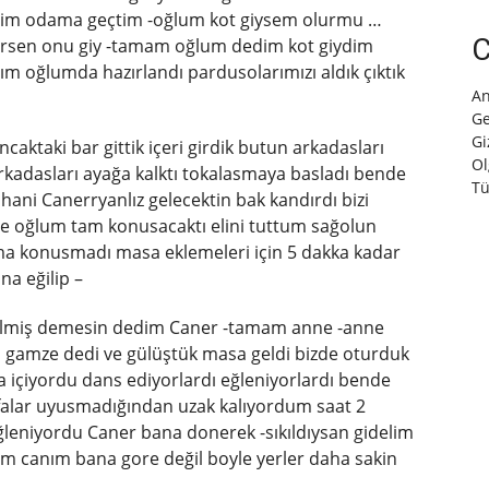
dim odama geçtim -oğlum kot giysem olurmu …
C
tersen onu giy -tamam oğlum dedim kot giydim
m oğlumda hazırlandı pardusolarımızı aldık çıktık
An
Ge
Gi
ncaktaki bar gittik içeri girdik butun arkadasları
Ol
 arkadasları ayağa kalktı tokalasmaya basladı bende
Tü
 hani Canerryanlız gelecektin bak kandırdı bizi
ce oğlum tam konusacaktı elini tuttum sağolun
ma konusmadı masa eklemeleri için 5 dakka kadar
na eğilip –
gelmiş demesin dedim Caner -tamam anne -anne
 gamze dedi ve gülüştük masa geldi bizde oturduk
a içiyordu dans ediyorlardı eğleniyorlardı bende
afalar uyusmadığından uzak kalıyordum saat 2
eğleniyordu Caner bana donerek -sıkıldıysan gidelim
dım canım bana gore değil boyle yerler daha sakin