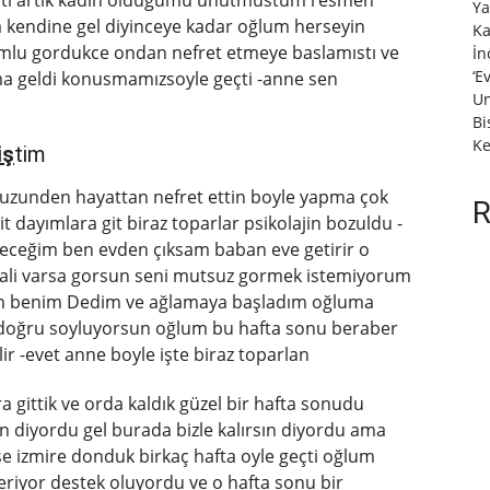
işti artık kadın olduğumu unutmustum resmen
Ya
 kendine gel diyinceye kadar oğlum herseyin
Ka
umlu gordukce ondan nefret etmeye baslamıstı ve
İn
‘E
ma geldi konusmamızsoyle geçti -anne sen
Un
Bi
Ke
iş
tim
uzunden hayattan nefret ettin boyle yapma çok
R
t dayımlara git biraz toparlar psikolajin bozuldu -
deceğim ben evden çıksam baban eve getirir o
hali varsa gorsun seni mutsuz gormek istemiyorum
um benim Dedim ve ağlamaya başladım oğluma
a doğru soyluyorsun oğlum bu hafta sonu beraber
lir -evet anne boyle işte biraz toparlan
gittik ve orda kaldık güzel bir hafta sonudu
 diyordu gel burada bizle kalırsın diyordu ama
 izmire donduk birkaç hafta oyle geçti oğlum
riyor destek oluyordu ve o hafta sonu bir