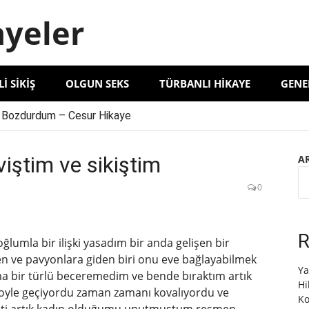
ayeler
LI SIKIŞ
OLGUN SEKS
TÜRBANLI HIKAYE
GENE
 Bozdurdum – Cesur Hikaye
le Ablayı Kocasıyla Yaşadığımız Deneyimler
elma Hanımı İncelememiz
iştim ve sikiştim
A
 Deneyimi Anlatıyorum | Unutulmaz Bir Anı’
0
R
ğlumla bir ilişki yasadım bir anda gelişen bir
içen ve pavyonlara giden biri onu eve bağlayabilmek
Ya
a bir türlü beceremedim ve bende bıraktım artık
Hi
boyle geçiyordu zaman zamanı kovalıyordu ve
Ko