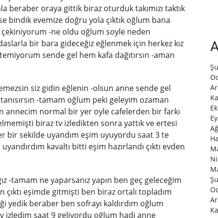
la beraber oraya gittik biraz oturduk takımızı taktık
e bindik evemize doğru yola çıktık oğlum bana
 çekiniyorum -ne oldu oğlum soyle neden
slarla bir bara gideceğiz eğlenmek için herkez kız
A
 istemiyorum sende gel hem kafa dağıtırsın -aman
Şu
Oc
Ar
ezsin siz gidin eğlenin -olsun anne sende gel
Ka
 tanısırsın -tamam oğlum peki geleyim ozaman
Ek
n annecim normal bir yer oyle cafelerden bir farkı
Ey
memişti biraz tv izledikten sonra yattık ve ertesi
Ağ
r bir sekilde uyandım eşim uyuyordu saat 3 te
Ha
i uyandırdım kavaltı bitti eşim hazırlandı çıktı evden
Ma
Ni
Ma
Şu
ğız -tamam ne yaparsanız yapın ben geç geleceğim
Oc
n çıktı eşimde gitmişti ben biraz ortalı topladım
Ar
ği yedik beraber ben sofrayı kaldırdım oğlum
Ka
tv izledim saat 9 geliyordu oğlum hadi anne