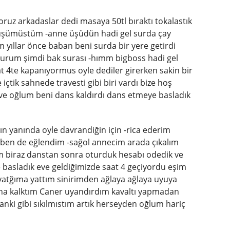
oruz arkadaslar dedi masaya 50tl bıraktı tokalastık
k üşümüstüm -anne üşüdün hadi gel surda çay
yıllar önce baban beni surda bir yere getirdi
urum şimdi bak surası -hımm bigboss hadi gel
t 4te kapanıyormus oyle dediler girerken sakin bir
içtik sahnede travesti gibi biri vardı bize hoş
 ve oğlum beni dans kaldırdı dans etmeye basladık
 yanında oyle davrandiğin için -rica ederim
 ben de eğlendim -sağol annecim arada çıkalım
m biraz danstan sonra oturduk hesabı odedik ve
e basladık eve geldiğimizde saat 4 geçiyordu eşim
yatğıma yattım sinirimden ağlaya ağlaya uyuya
ha kalktım Caner uyandırdım kavaltı yapmadan
anki gibi sıkılmıstım artık herseyden oğlum hariç