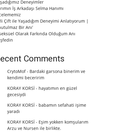
şadığımız Deneyimler
rımın İş Arkadaşı Selma Hanımı
celememiz
vli Çift ile Yaşadığım Deneyimi Anlatıyorum |
utulmaz Bir Anı’
seksüel Olarak Farkında Olduğum Anı
şfedin
ecent Comments
CrytoMof
-
Bardaki garsona binerim ve
kendimi beceririm
KORAY KORSİ
-
hayatımın en güzel
gecesiydi
KORAY KORSİ
-
babamın sefahati işime
yaradı
KORAY KORSİ
-
Eşim yokken komşularım
Arzu ve Nursen ile birlikte.