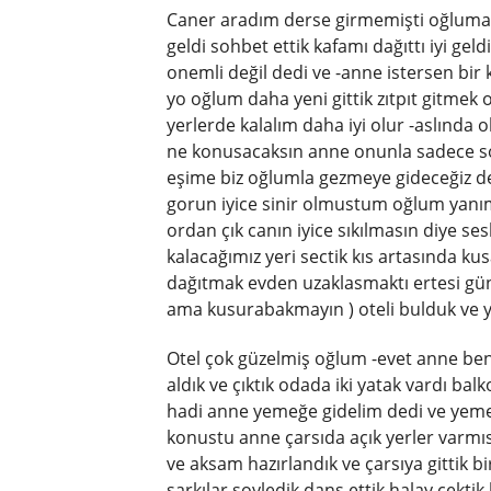
Caner aradım derse girmemişti oğluma
geldi sohbet ettik kafamı dağıttı iyi g
onemli değil dedi ve -anne istersen bir
yo oğlum daha yeni gittik zıtpıt gitmek 
yerlerde kalalım daha iyi olur -aslında
ne konusacaksın anne onunla sadece s
eşime biz oğlumla gezmeye gideceğiz ded
gorun iyice sinir olmustum oğlum yanı
ordan çık canın iyice sıkılmasın diye s
kalacağımız yeri sectik kıs artasında k
dağıtmak evden uzaklasmaktı ertesi gün
ama kusurabakmayın ) oteli bulduk ve ye
Otel çok güzelmiş oğlum -evet anne be
aldık ve çıktık odada iki yatak vardı ba
hadi anne yemeğe gidelim dedi ve yeme
konustu anne çarsıda açık yerler varm
ve aksam hazırlandık ve çarsıya gittik b
sarkılar soyledik dans ettik halay çekt