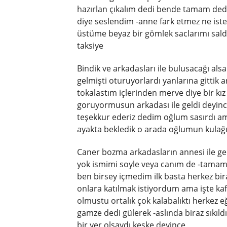
hazırlan çıkalım dedi bende tamam de
diye seslendim -anne fark etmez ne is
üstüme beyaz bir gömlek saclarımı saldı
taksiye
Bindik ve arkadasları ile bulusacağı alsa
gelmişti oturuyorlardı yanlarına gittik
tokalastım içlerinden merve diye bir kız
goruyormusun arkadası ile geldi deyin
teşekkur ederiz dedim oğlum sasırdı a
ayakta bekledik o arada oğlumun kulağı
Caner bozma arkadasların annesi ile 
yok ismimi soyle veya canım de -tamam
ben birsey içmedim ilk basta herkez bir
onlara katılmak istiyordum ama işte k
olmustu ortalık çok kalabalıktı herkez 
gamze dedi gülerek -aslında biraz sıkıl
bir yer olsaydı keske deyince