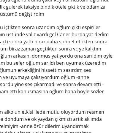
dik gulerek taksiye bindik otele çıktık ve odamıza
 üstümü değiştirdim
 içtikten sonra uzandım oğlum çıktı espiriler
n üstünde valız vardı gel Caner burda yat dedim
ı açtı sonra yattı biraz daha sohbet ettikten sonra
dum biraz zaman geçtikten sonra vc ye kalktım
ğlum arkasını donmus yatıyordu ona sarıldım oyle
um bu sefer oğlum sarıldı ben uyumak üzeredim
ğlumun erkekliğini hissettim sasırdım ses
 ve uyumaya çalısıyordum oğlum -anne
ordu yine ses çıkarmadı ve sonra devam etti -
evam etti konusmasına oğlum bana boyle sozler
 alkolun etkisi ilede mutlu oluyordum resmen
a dondum ve ok yaydan çıkmıstı artık aklımda
üzelmiyim -anne özür dilerim uyandırmak