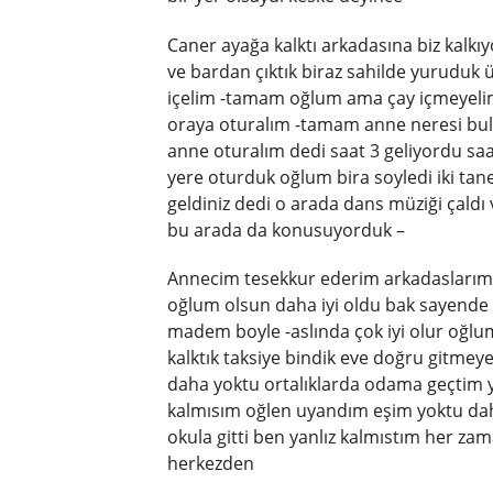
Caner ayağa kalktı arkadasına biz kalkıy
ve bardan çıktık biraz sahilde yurudu
içelim -tamam oğlum ama çay içmeyelim 
oraya oturalım -tamam anne neresi bul
anne oturalım dedi saat 3 geliyordu saa
yere oturduk oğlum bira soyledi iki tane 
geldiniz dedi o arada dans müziği çaldı
bu arada da konusuyorduk –
Annecim tesekkur ederim arkadaslarımın
oğlum olsun daha iyi oldu bak sayende
madem boyle -aslında çok iyi olur oğlu
kalktık taksiye bindik eve doğru gitmey
daha yoktu ortalıklarda odama geçtim 
kalmısım oğlen uyandım eşim yoktu da
okula gitti ben yanlız kalmıstım her zam
herkezden