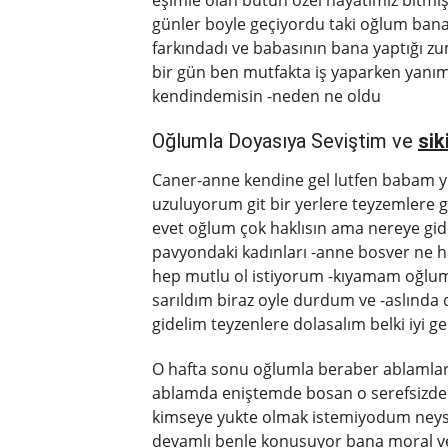
eşimle olan bütün özel hayatımız bitm
günler boyle geçiyordu taki oğlum bana
farkındadı ve babasının bana yaptığı z
bir gün ben mutfakta iş yaparken yanı
kendindemisin -neden ne oldu
Oğlumla Doyasıya Seviştim ve
sik
Caner-anne kendine gel lutfen babam y
uzuluyorum git bir yerlere teyzemlere gi
evet oğlum çok haklısın ama nereye gi
pavyondaki kadınları -anne bosver ne 
hep mutlu ol istiyorum -kıyamam oğl
sarıldım biraz oyle durdum ve -aslınd
gidelim teyzenlere dolasalım belki iyi ge
O hafta sonu oğlumla beraber ablamlara 
ablamda eniştemde bosan o serefsizden
kimseye yukte olmak istemiyodum neyse
devamlı benle konusuyor bana moral ve