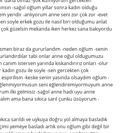
bir daha olmaz -yok kızmıyorum gercekten
ınsın -sağol oğlum yıllar sonra kadın olduğu
 yeridir -anlıyorum anne seni zor çok zor -evet
n soyle erkek gozu ile nasıl biri olduğumu anlat
 çok güzelsin mekanda iken herkez sana bakıyordu
esmen biraz da gururlandım -neden oğlum -senin
rurlandırdılar tabi onlar anne oğul oldugumuzu
ım canım istersen yarında kıskandırırız onları -olur
r kadın gozu ile soyle -sen gercekten çok
n espirilisin -keske senin yasında olsaydım oğlum -
i eğlenmiyormusun seni eğlendiremiyormuyum anne
rum ilki gelmisiz -sağol anne hadi uyu anne
alım ama bana sıkıca sarıl çunku üsüyorum -
ıkıca sarıldı ve uykuya doğru yol almaya basladık
imi yemeye basladı artık onu oğlum gibi değil bir