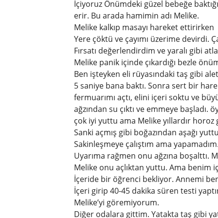
İçiyoruz Önümdeki güzel bebeğe baktı
erir. Bu arada hamimin adı Melike.
Melike kalkıp masayı hareket ettirirken
Yere çöktü ve çayımı üzerime devirdi. 
Fırsatı değerlendirdim ve yaralı gibi atl
Melike panik içinde çıkardığı bezle önüm
Ben işteyken eli rüyasındaki taş gibi al
5 saniye bana baktı. Sonra sert bir hare
fermuarımı açtı, elini içeri soktu ve büyü
ağzından su çıktı ve emmeye başladı. ö
çok iyi yuttu ama Melike yıllardır horo
Sanki açmış gibi boğazından aşağı yuttu
Sakinleşmeye çalıştım ama yapamadım
Uyarıma rağmen onu ağzına boşalttı. 
Melike onu açlıktan yuttu. Ama benim içi
İçeride bir öğrenci bekliyor. Annemi be
İçeri girip 40-45 dakika süren testi y
Melike’yi göremiyorum.
Diğer odalara gittim. Yatakta taş gibi y