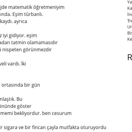
Ya
olejde matematik öğretmeniyim
Ka
ında. Eşim türbanlı.
İn
‘E
kaydı. ayrıca
Un
Bi
 iyi gidiyor. eşim
Ke
adan tatmin olamamasıdır
zü nispeten görünmezdir
R
li vardı. İki
ortasında bir gün
nlaştık. Bu
n önünde göster
 etmemi bekliyordur. ben cesurum
ir sigara ve bir fincan çayla mutfakta oturuyordu