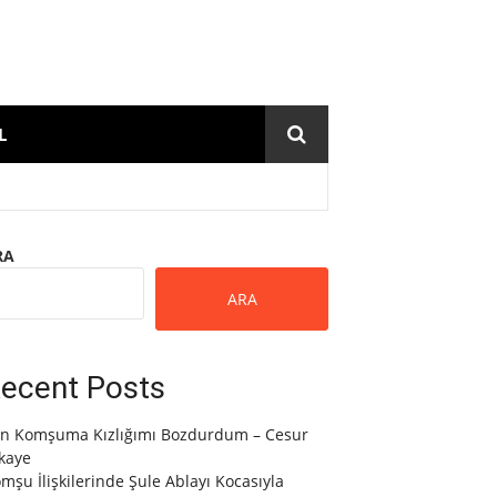
L
RA
ARA
ecent Posts
n Komşuma Kızlığımı Bozdurdum – Cesur
kaye
mşu İlişkilerinde Şule Ablayı Kocasıyla