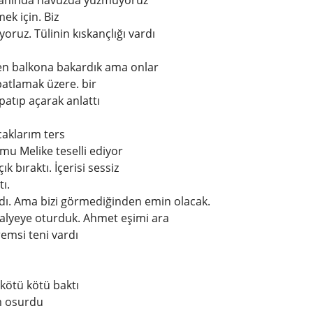
n yanında havuzda yüzmüyoruz
ek için. Biz
oruz. Tülinin kıskançlığı vardı
en balkona bakardık ama onlar
atlamak üzere. bir
atıp açarak anlattı
caklarım ters
u Melike teselli ediyor
k bıraktı. İçerisi sessiz
ı.
dı. Ama bizi görmediğinden emin olacak.
dalyeye oturduk. Ahmet eşimi ara
remsi teni vardı
ötü kötü baktı
m osurdu