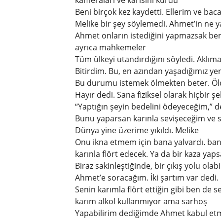
kameraları ve karısını kurdu
Beni birçok kez kaydetti. Ellerim ve bac
Melike bir şey söylemedi. Ahmet’in ne y
Ahmet onların istediğini yapmazsak b
ayrıca mahkemeler
Tüm ülkeyi utandırdığını söyledi. Aklı
Bitirdim. Bu, en azından yaşadığımız yerd
Bu durumu istemek ölmekten beter. Öldü
Hayır dedi. Sana fiziksel olarak hiçbir 
“Yaptığın şeyin bedelini ödeyeceğim,” d
Bunu yaparsan karınla ​​sevişeceğim ve s
Dünya yine üzerime yıkıldı. Melike
Onu ikna etmem için bana yalvardı. bana
karınla ​​flört edecek. Ya da bir kaza yaps
Biraz sakinleştiğinde, bir çıkış yolu olabil
Ahmet’e soracağım. İki şartım var dedi.
Senin karımla flört ettiğin gibi ben de 
karım alkol kullanmıyor ama sarhoş
Yapabilirim dediğimde Ahmet kabul et