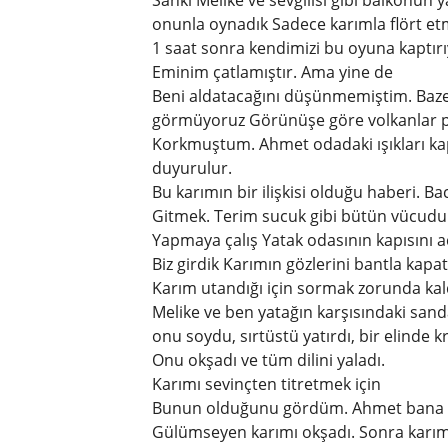
Sanki Melike ve sevgilisi gibi balkonu
onunla oynadık Sadece karımla flört etm
1 saat sonra kendimizi bu oyuna kaptırıy
Eminim çatlamıştır. Ama yine de
Beni aldatacağını düşünmemiştim. Baz
görmüyoruz Görünüşe göre volkanlar p
Korkmuştum. Ahmet odadaki ışıkları kap
duyurulur.
Bu karımın bir ilişkisi olduğu haberi. Ba
Gitmek. Terim sucuk gibi bütün vücudum
Yapmaya çalış Yatak odasının kapısını açı
Biz girdik Karımın gözlerini bantla kapatt
Karım utandığı için sormak zorunda kal
Melike ve ben yatağın karşısındaki san
onu soydu, sırtüstü yatırdı, bir elinde k
Onu okşadı ve tüm dilini yaladı.
Karımı sevinçten titretmek için
Bunun olduğunu gördüm. Ahmet bana k
Gülümseyen karımı okşadı. Sonra karı