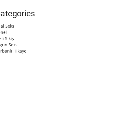
ategories
al Seks
nel
zli Sikiş
gun Seks
rbanlı Hikaye