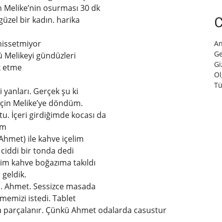
n Melike’nin osurması 30 dk
güzel bir kadın. harika
C
hissetmiyor
An
Ge
 Melikeyi gündüzleri
Gi
k etme
Ol
Tü
 yanları. Gerçek şu ki
çin Melike’ye döndüm.
ştu. İçeri girdiğimde kocası da
um
(Ahmet) ile kahve içelim
 ciddi bir tonda dedi
iğim kahve boğazıma takıldı
 geldik.
m. Ahmet. Sessizce masada
ememizi istedi. Tablet
a parçalanır. Çünkü Ahmet odalarda casustur