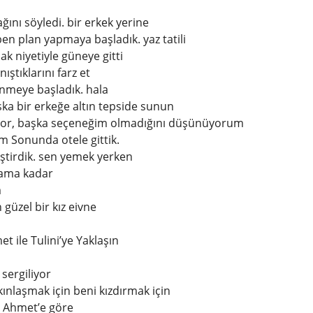
ğını söyledi. bir erkek yerine
en plan yapmaya başladık. yaz tatili
ak niyetiyle güneye gitti
ıştıklarını farz et
ünmeye başladık. hala
a bir erkeğe altın tepside sunun
iyor, başka seçeneğim olmadığını düşünüyorum
m Sonunda otele gittik.
leştirdik. sen yemek yerken
şama kadar
m
güzel bir kız eivne
t ile Tulini’ye Yaklaşın
sergiliyor
ınlaşmak için beni kızdırmak için
 Ahmet’e göre