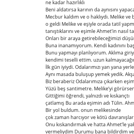
ne kadar hazırlıklı
Beni aldatırsa karının da aynısını yapaca
Mecbur kaldım ve o haklıydı. Melike ve b
o geldi Melike ve eşiyle orada tatil yapm
tanıştıklarını ve eşimle Ahmet’in nasıl tan
Onları bir araya getirebileceğimizi düş
Buna inanamıyorum. Kendi kadınını başk
Bunu yapmayı planlıyorum. Aklıma gir
kendimi teselli ettim. uzun kalmayacağı
İlk gün iyiydi. Odalarımızı yan yana yer
Aynı masada buluşup yemek yedik. Ak
Biz beraberiz Odalarımıza çıkarken eşi
Yüzü beş santimetre. Melike’yi görürsen 
Gittiğimi öğrendi, yalnızdı ve kıskançtı
çatlamış Bu arada eşimin adı Tülin. Ahme
Bir yol buldum. onun melikesinde
çok zaman harcıyor ve kötü davranışlar 
Onu kıskandırmak ve hatta Ahmet’le yak
vermeliydim Durumu bana bildirdim ve