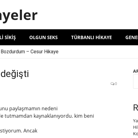
ayeler
LI SIKIŞ
OLGUN SEKS
TÜRBANLI HIKAYE
GENE
 Bozdurdum – Cesur Hikaye
le Ablayı Kocasıyla Yaşadığımız Deneyimler
elma Hanımı İncelememiz
değişti
A
 Deneyimi Anlatıyorum | Unutulmaz Bir Anı’
0
R
 Bunu paylaşmamın nedeni
mde tutmamdan kaynaklanıyordu. kim beni
Ya
Hi
istiyorum. Ancak
Ko