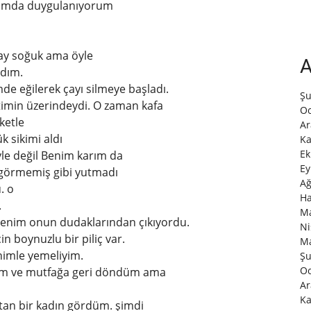
ğımda duygulanıyorum
Çay soğuk ama öyle
A
adım.
de eğilerek çayı silmeye başladı.
Şu
etimin üzerindeydi. O zaman kafa
Oc
ketle
Ar
k sikimi aldı
Ka
Ek
yle değil Benim karım da
Ey
z görmemiş gibi yutmadı
Ağ
. o
Ha
.
Ma
Menim onun dudaklarından çıkıyordu.
Ni
n boynuzlu bir piliç var.
Ma
nimle yemeliyim.
Şu
Oc
aptım ve mutfağa geri döndüm ama
Ar
Ka
atan bir kadın gördüm. şimdi