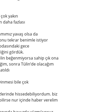
 çok yakın
 daha fazlası
amımız yavaş olsa da
nu ​​tekrar benimle istiyor
 odasındaki gece
iğini gördük.
Tülin beğenmiyorsa sahip çık ona
eğim, sonra Tülin’de olacağım
atıldı
vinmesi bile çok
lerinde hissedebiliyordum. biz
bilirse nur içinde haber verelim