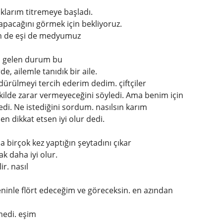
aklarım titremeye başladı.
apacağını görmek için bekliyoruz.
en de eşi de medyumuz
ma gelen durum bu
e, ailemle tanıdık bir aile.
rülmeyi tercih ederim dedim. çiftçiler
şekilde zarar vermeyeceğini söyledi. Ama benim için
edi. Ne istediğini sordum. nasılsın karım
en dikkat etsen iyi olur dedi.
 birçok kez yaptığın şeytadını çıkar
ak daha iyi olur.
ir. nasıl
seninle flört edeceğim ve göreceksin. en azından
medi. eşim