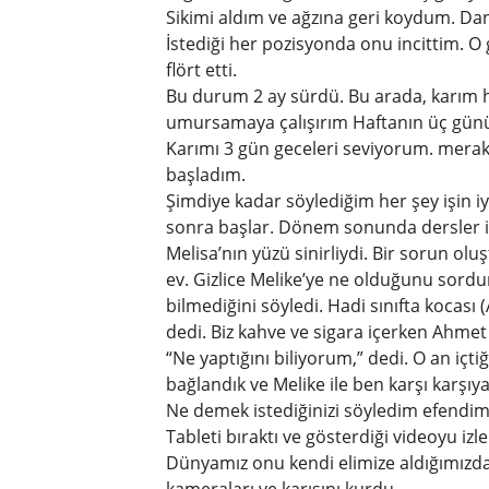
Sikimi aldım ve ağzına geri koydum. Da
İstediği her pozisyonda onu incittim. O 
flört etti.
Bu durum 2 ay sürdü. Bu arada, karım 
umursamaya çalışırım Haftanın üç günü
Karımı 3 gün geceleri seviyorum. mera
başladım.
Şimdiye kadar söylediğim her şey işin iyi
sonra başlar. Dönem sonunda dersler i
Melisa’nın yüzü sinirliydi. Bir sorun olu
ev. Gizlice Melike’ye ne olduğunu sord
bilmediğini söyledi. Hadi sınıfta kocası 
dedi. Biz kahve ve sigara içerken Ahmet
“Ne yaptığını biliyorum,” dedi. O an içt
bağlandık ve Melike ile ben karşı karşıya
Ne demek istediğinizi söyledim efendi
Tableti bıraktı ve gösterdiği videoyu izl
Dünyamız onu kendi elimize aldığımızd