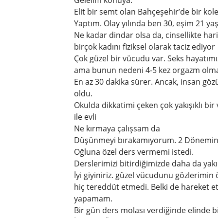
Gelelim konuya.
Elit bir semt olan Bahçeşehir’de bir k
Yaptım. Olay yılında ben 30, eşim 21 yaş
Ne kadar dindar olsa da, cinsellikte hari
birçok kadını fiziksel olarak taciz ediyor
Çok güzel bir vücudu var. Seks hayatımız
ama bunun nedeni 4-5 kez orgazm olm
En az 30 dakika sürer. Ancak, insan gö
oldu.
Okulda dikkatimi çeken çok yakışıklı bir ve
ile evli
Ne kırmaya çalışsam da
Düşünmeyi bırakamıyorum. 2 Dönemin 
Oğluna özel ders vermemi istedi.
Derslerimizi bitirdiğimizde daha da yakı
İyi giyiniriz. güzel vücudunu gözlerimi
hiç tereddüt etmedi. Belki de hareket
yapamam.
Bir gün ders molası verdiğinde elinde b