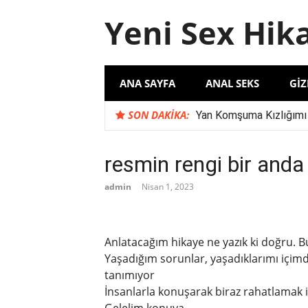
İçeriğe
Yeni Sex Hik
atla
ANA SAYFA
ANAL SEKS
GIZ
SON DAKIKA:
Yan Komşuma Kızlığımı
Komşu İlişkilerinde Şu
Karımın İş Arkadaşı S
resmin rengi bir anda 
‘Evli Çift ile Yaşadığım
admin
Nisan 1, 2023
Anlatacağım hikaye ne yazık ki doğru.
Yaşadığım sorunlar, yaşadıklarımı içi
tanımıyor
İnsanlarla konuşarak biraz rahatlamak 