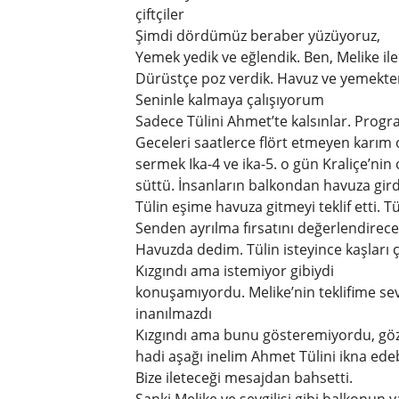
çiftçiler
Şimdi dördümüz beraber yüzüyoruz,
Yemek yedik ve eğlendik. Ben, Melike ile
Dürüstçe poz verdik. Havuz ve yemekten
Seninle kalmaya çalışıyorum
Sadece Tülini Ahmet’te kalsınlar. Progr
Geceleri saatlerce flört etmeyen karım o
sermek Ika-4 ve ika-5. o gün Kraliçe’nin
süttü. İnsanların balkondan havuza gird
Tülin eşime havuza gitmeyi teklif etti. 
Senden ayrılma fırsatını değerlendirec
Havuzda dedim. Tülin isteyince kaşları ç
Kızgındı ama istemiyor gibiydi
konuşamıyordu. Melike’nin teklifime se
inanılmazdı
Kızgındı ama bunu gösteremiyordu, göz
hadi aşağı inelim Ahmet Tülini ikna ede
Bize ileteceği mesajdan bahsetti.