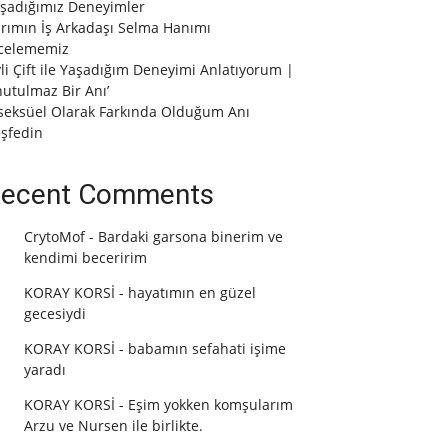
şadığımız Deneyimler
rımın İş Arkadaşı Selma Hanımı
celememiz
vli Çift ile Yaşadığım Deneyimi Anlatıyorum |
utulmaz Bir Anı’
seksüel Olarak Farkında Olduğum Anı
şfedin
ecent Comments
CrytoMof
-
Bardaki garsona binerim ve
kendimi beceririm
KORAY KORSİ
-
hayatımın en güzel
gecesiydi
KORAY KORSİ
-
babamın sefahati işime
yaradı
KORAY KORSİ
-
Eşim yokken komşularım
Arzu ve Nursen ile birlikte.