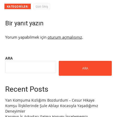
KATEGORILER:
Gizli Sikiş
Bir yanıt yazın
Yorum yapabilmek için
oturum açmalısınız
.
ARA
ARA
Recent Posts
Yan Komşuma Kızlığımı Bozdurdum – Cesur Hikaye
Komşu İlişkilerinde Şule Ablayı Kocasıyla Yaşadığımız
Deneyimler
Karımın İş Arkadaşı Selma Hanımı İncelememiz