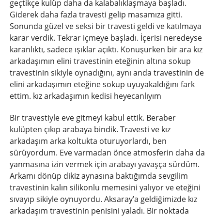
geçtikçe kulüp daha da kalabalıklaşmaya başladı.
Giderek daha fazla travesti gelip masamıza gitti.
Sonunda güzel ve seksi bir travesti geldi ve katılmaya
karar verdik. Tekrar içmeye başladı. İçerisi neredeyse
karanlıktı, sadece ışıklar açıktı. Konuşurken bir ara kız
arkadaşımın elini travestinin eteğinin altına sokup
travestinin sikiyle oynadığını, aynı anda travestinin de
elini arkadaşımın eteğine sokup uyuyakaldığını fark
ettim. kız arkadaşımın kedisi heyecanlıyım
Bir travestiyle eve gitmeyi kabul ettik. Beraber
kulüpten çıkıp arabaya bindik. Travesti ve kız
arkadaşım arka koltukta oturuyorlardı, ben
sürüyordum. Eve varmadan önce atmosferin daha da
yanmasına izin vermek için arabayı yavaşça sürdüm.
Arkamı dönüp dikiz aynasına baktığımda sevgilim
travestinin kalın silikonlu memesini yalıyor ve eteğini
sıvayıp sikiyle oynuyordu. Aksaray’a geldiğimizde kız
arkadaşım travestinin penisini yaladı. Bir noktada