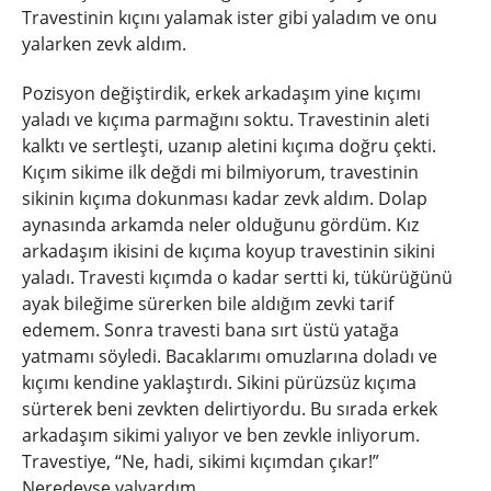
Travestinin kıçını yalamak ister gibi yaladım ve onu
yalarken zevk aldım.
Pozisyon değiştirdik, erkek arkadaşım yine kıçımı
yaladı ve kıçıma parmağını soktu. Travestinin aleti
kalktı ve sertleşti, uzanıp aletini kıçıma doğru çekti.
Kıçım sikime ilk değdi mi bilmiyorum, travestinin
sikinin kıçıma dokunması kadar zevk aldım. Dolap
aynasında arkamda neler olduğunu gördüm. Kız
arkadaşım ikisini de kıçıma koyup travestinin sikini
yaladı. Travesti kıçımda o kadar sertti ki, tükürüğünü
ayak bileğime sürerken bile aldığım zevki tarif
edemem. Sonra travesti bana sırt üstü yatağa
yatmamı söyledi. Bacaklarımı omuzlarına doladı ve
kıçımı kendine yaklaştırdı. Sikini pürüzsüz kıçıma
sürterek beni zevkten delirtiyordu. Bu sırada erkek
arkadaşım sikimi yalıyor ve ben zevkle inliyorum.
Travestiye, “Ne, hadi, sikimi kıçımdan çıkar!”
Neredeyse yalvardım.