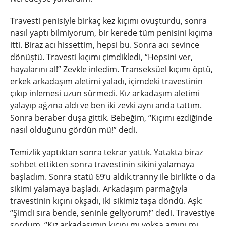
Travesti penisiyle birkaç kez kıçımı ovuşturdu, sonra
nasıl yaptı bilmiyorum, bir kerede tüm penisini kıçıma
itti. Biraz acı hissettim, hepsi bu. Sonra acı sevince
dönüştü. Travesti kıçımı çimdikledi, “Hepsini ver,
hayalarını al!” Zevkle inledim. Transeksüel kıçımı öptü,
erkek arkadaşım aletimi yaladı, içimdeki travestinin
çıkıp inlemesi uzun sürmedi. Kız arkadaşım aletimi
yalayıp ağzına aldı ve ben iki zevki aynı anda tattım.
Sonra beraber duşa gittik. Bebeğim, “Kıçımı ezdiğinde
nasıl olduğunu gördün mü!” dedi.
Temizlik yaptıktan sonra tekrar yattık. Yatakta biraz
sohbet ettikten sonra travestinin sikini yalamaya
başladım. Sonra statü 69’u aldık.tranny ile birlikte o da
sikimi yalamaya başladı. Arkadaşım parmağıyla
travestinin kıçını okşadı, iki sikimiz taşa döndü. Aşk:
“Şimdi sıra bende, seninle geliyorum!” dedi. Travestiye
sordum, “Kız arkadaşımın kıçını mı yoksa amını mı