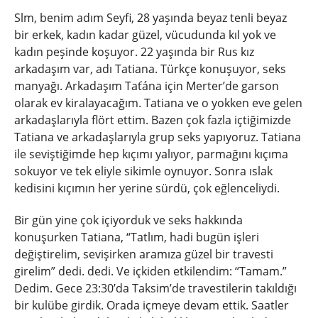
Slm, benim adım Seyfi, 28 yaşında beyaz tenli beyaz
bir erkek, kadın kadar güzel, vücudunda kıl yok ve
kadın peşinde koşuyor. 22 yaşında bir Rus kız
arkadaşım var, adı Tatiana. Türkçe konuşuyor, seks
manyağı. Arkadaşım Taťána için Merter’de garson
olarak ev kiralayacağım. Tatiana ve o yokken eve gelen
arkadaşlarıyla flört ettim. Bazen çok fazla içtiğimizde
Tatiana ve arkadaşlarıyla grup seks yapıyoruz. Tatiana
ile seviştiğimde hep kıçımı yalıyor, parmağını kıçıma
sokuyor ve tek eliyle sikimle oynuyor. Sonra ıslak
kedisini kıçımın her yerine sürdü, çok eğlenceliydi.
Bir gün yine çok içiyorduk ve seks hakkında
konuşurken Tatiana, “Tatlım, hadi bugün işleri
değiştirelim, sevişirken aramıza güzel bir travesti
girelim” dedi. dedi. Ve içkiden etkilendim: “Tamam.”
Dedim. Gece 23:30’da Taksim’de travestilerin takıldığı
bir kulübe girdik. Orada içmeye devam ettik. Saatler