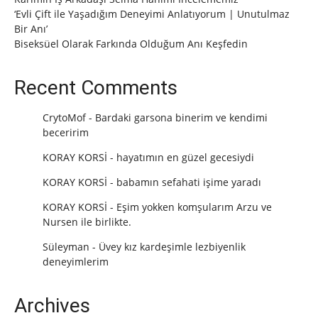
‘Evli Çift ile Yaşadığım Deneyimi Anlatıyorum | Unutulmaz
Bir Anı’
Biseksüel Olarak Farkında Olduğum Anı Keşfedin
Recent Comments
CrytoMof
-
Bardaki garsona binerim ve kendimi
beceririm
KORAY KORSİ
-
hayatımın en güzel gecesiydi
KORAY KORSİ
-
babamın sefahati işime yaradı
KORAY KORSİ
-
Eşim yokken komşularım Arzu ve
Nursen ile birlikte.
Süleyman
-
Üvey kız kardeşimle lezbiyenlik
deneyimlerim
Archives