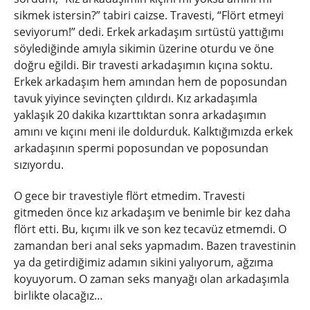
sikmek istersin?” tabiri caizse. Travesti, “Flört etmeyi
seviyorum!” dedi. Erkek arkadaşım sırtüstü yattığımı
söylediğinde amıyla sikimin üzerine oturdu ve öne
doğru eğildi. Bir travesti arkadaşımın kıçına soktu.
Erkek arkadaşım hem amından hem de poposundan
tavuk yiyince sevinçten çıldırdı. Kız arkadaşımla
yaklaşık 20 dakika kızarttıktan sonra arkadaşımın
amını ve kıçını meni ile doldurduk. Kalktığımızda erkek
arkadaşının spermi poposundan ve poposundan
sızıyordu.
O gece bir travestiyle flört etmedim. Travesti
gitmeden önce kız arkadaşım ve benimle bir kez daha
flört etti. Bu, kıçımı ilk ve son kez tecavüz etmemdi. O
zamandan beri anal seks yapmadım. Bazen travestinin
ya da getirdiğimiz adamın sikini yalıyorum, ağzıma
koyuyorum. O zaman seks manyağı olan arkadaşımla
birlikte olacağız…