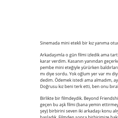
Sinemada mini etekli bir kız yanıma ot
Arkadaşımla o gün filmi izledik ama tartış
karar verdim. Kasanın yanından geçerken m
pembe mini eteğiyle yürürken baldırla
mı diye sordu. Yok oğlum yer var mı di
dedim. Ödemek istedi ama almadım, ayı
Doğrusu kız beni terk etti, ben onu bı
Birlikte bir filmdeydik. Beyond Friendshi
geçen bu aşk filmi (bana yemin ettirmeyi
şey) birbirini seven iki arkadaşı konu al
başladık. Filmden sonra birbirimize bakı