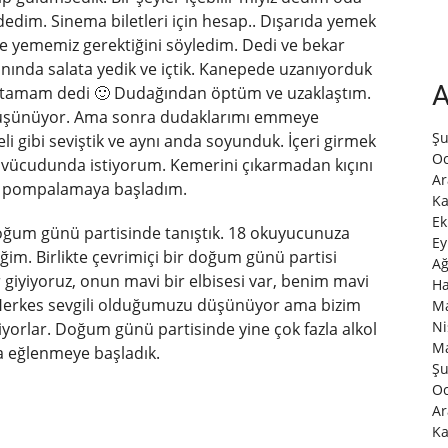
dedim. Sinema biletleri için hesap.. Dışarıda yemek
 yememiz gerektiğini söyledim. Dedi ve bekar
yanında salata yedik ve içtik. Kanepede uzanıyorduk
A
 tamam dedi 🙂 Dudağından öptüm ve uzaklaştım.
 düşünüyor. Ama sonra dudaklarımı emmeye
Şu
i gibi seviştik ve aynı anda soyunduk. İçeri girmek
Oc
vücudunda istiyorum. Kemerini çıkarmadan kıçını
Ar
ve pompalamaya başladım.
Ka
Ek
 doğum günü partisinde tanıştık. 18 okuyucunuza
Ey
m. Birlikte çevrimiçi bir doğum günü partisi
Ağ
giyiyoruz, onun mavi bir elbisesi var, benim mavi
Ha
 Herkes sevgili olduğumuzu düşünüyor ama bizim
Ma
Ni
orlar. Doğum günü partisinde yine çok fazla alkol
Ma
a eğlenmeye başladık.
Şu
Oc
Ar
Ka