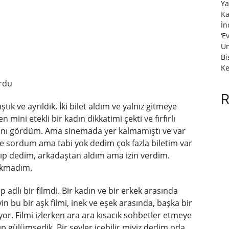
Ya
Ka
İn
‘E
Un
Bi
Ke
urdu
R
tık ve ayrıldık. İki bilet aldım ve yalnız gitmeye
ini etekli bir kadın dikkatimi çekti ve fırfırlı
rını gördüm. Ama sinemada yer kalmamıştı ve var
ye sordum ama tabi yok dedim çok fazla biletim var
p dedim, arkadaştan aldım ama izin verdim.
rakmadım.
p adlı bir filmdi. Bir kadın ve bir erkek arasında
n bu bir aşk filmi, inek ve eşek arasında, başka bir
ıyor. Filmi izlerken ara ara kısacık sohbetler etmeye
p gülümsedik. Bir şeyler içebilir miyiz dedim oda