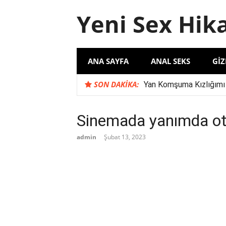
İçeriğe
Yeni Sex Hik
atla
ANA SAYFA
ANAL SEKS
GIZ
SON DAKIKA:
Yan Komşuma Kızlığımı
Komşu İlişkilerinde Şu
Karımın İş Arkadaşı S
Sinemada yanımda otu
‘Evli Çift ile Yaşadığım
admin
Şubat 13, 2023