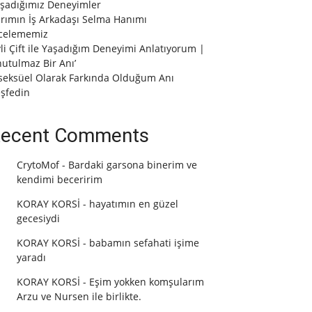
şadığımız Deneyimler
rımın İş Arkadaşı Selma Hanımı
celememiz
vli Çift ile Yaşadığım Deneyimi Anlatıyorum |
utulmaz Bir Anı’
seksüel Olarak Farkında Olduğum Anı
şfedin
ecent Comments
CrytoMof
-
Bardaki garsona binerim ve
kendimi beceririm
KORAY KORSİ
-
hayatımın en güzel
gecesiydi
KORAY KORSİ
-
babamın sefahati işime
yaradı
KORAY KORSİ
-
Eşim yokken komşularım
Arzu ve Nursen ile birlikte.