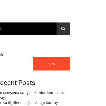
L
RA
ARA
ecent Posts
n Komşuma Kızlığımı Bozdurdum – Cesur
kaye
mşu İlişkilerinde Şule Ablayı Kocasıyla