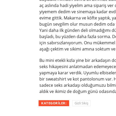
aç aslında hadi yiyelim ama sipariş ver 
yiyemem dedim ve sinemaya kadar evde
evime gittik. Makarna ve köfte yaptık, 
bugün sevgilim olur musun dedim oda
Yani daha ilk günden deli olmadığımı
başladı, bu yüzden daha fazla sorma. Del
için sabırsızlanıyorum. Onu mükemmel 
aşağı çektim ve sikimi amına soktum 
Bu mini etekli kızla yine bir arkadaşın
seks hikayesini anlatmadan edemeyeceği
yapmaya karar verdik. Uyumlu elbiseler 
bir sweatshirt ve kot pantolonum var.
sadece seks arkadaşı olduğumuzu bilmiy
aldık ve ikimiz de doğum günü odasınd
KATEGORILER:
Gizli Sikiş