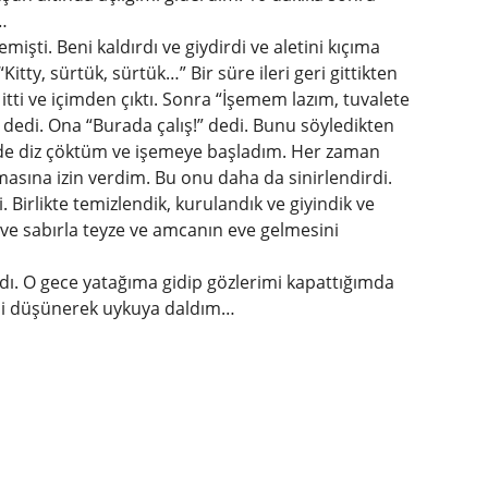
…
şti. Beni kaldırdı ve giydirdi ve aletini kıçıma
Kitty, sürtük, sürtük…” Bir süre ileri geri gittikten
itti ve içimden çıktı. Sonra “İşemem lazım, tuvalete
 dedi. Ona “Burada çalış!” dedi. Bunu söyledikten
nde diz çöktüm ve işemeye başladım. Her zaman
sına izin verdim. Bu onu daha da sinirlendirdi.
i. Birlikte temizlendik, kurulandık ve giyindik ve
ve sabırla teyze ve amcanın eve gelmesini
dı. O gece yatağıma gidip gözlerimi kapattığımda
imi düşünerek uykuya daldım…
.