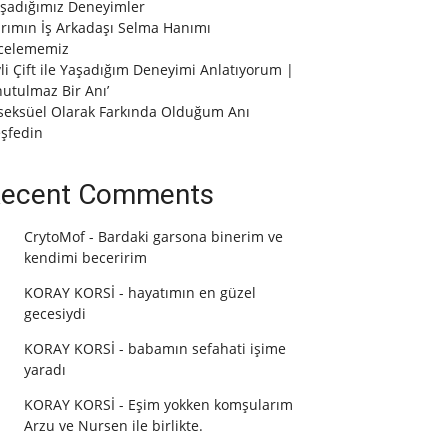
şadığımız Deneyimler
rımın İş Arkadaşı Selma Hanımı
celememiz
vli Çift ile Yaşadığım Deneyimi Anlatıyorum |
utulmaz Bir Anı’
seksüel Olarak Farkında Olduğum Anı
şfedin
ecent Comments
CrytoMof
-
Bardaki garsona binerim ve
kendimi beceririm
KORAY KORSİ
-
hayatımın en güzel
gecesiydi
KORAY KORSİ
-
babamın sefahati işime
yaradı
KORAY KORSİ
-
Eşim yokken komşularım
Arzu ve Nursen ile birlikte.