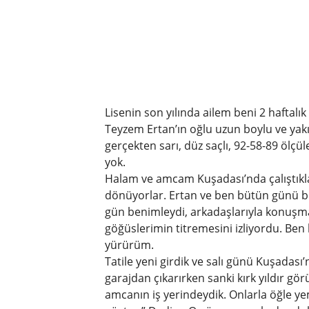
Lisenin son yılında ailem beni 2 haftalı
Teyzem Ertan’ın oğlu uzun boylu ve yakı
gerçekten sarı, düz saçlı, 92-58-89 ölçü
yok.
Halam ve amcam Kuşadası’nda çalıştıklar
dönüyorlar. Ertan ve ben bütün günü bir
gün benimleydi, arkadaşlarıyla konuşm
göğüslerimin titremesini izliyordu. Ben 
yürürüm.
Tatile yeni girdik ve salı günü Kuşadası
garajdan çıkarırken sanki kırk yıldır gö
amcanın iş yerindeydik. Onlarla öğle yem