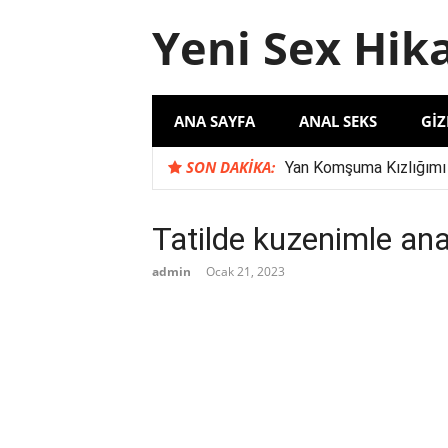
İçeriğe
Yeni Sex Hik
atla
ANA SAYFA
ANAL SEKS
GIZ
SON DAKIKA:
Yan Komşuma Kızlığımı
Komşu İlişkilerinde Şu
Karımın İş Arkadaşı S
Tatilde kuzenimle an
‘Evli Çift ile Yaşadığım
admin
Ocak 21, 2023