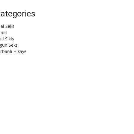
ategories
al Seks
nel
zli Sikiş
gun Seks
rbanlı Hikaye