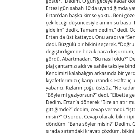
göster.” Dedim. O gün geceye kadar do
Ertesi gün sabah 10’da uyandığımda yata
Ertan’dan başka kimse yoktu. Beni göz
çekileceği düşüncesiyle amım su bastı. 
gidelim” dedik. Tamam dedim.” dedi. Od
Ertan da üst kattaydı. Onu aradı ve “Se
dedi. Büzgülü bir bikini seçerek, “D
değiştirdiğimde bozuk para düşürdüm, 
gördü. Abartmadan, “Bu nasıl oldu?” De
plaj çantamızı aldı ve sahile taksiye bind
Kendimizi kalabalığın arkasında bir yer
kıyafetlerimizi çıkarıp uzandık. Hafta içi
yabancı. Kızların çoğu üstsüz. “Ne kadar
“Böyle mi geziyorsun?” dedi. “Elbette g
Dedim. Ertan’a dönerek “Bize anlatır m
gittiğimde?” dedim, cevap vermedi. “İşt
misin?” O sordu. Cevap olarak, bikini
döndüm. “Bana söyler misin?” Dedim. 
sırada sırtımdaki kravatı çözdüm, bikin