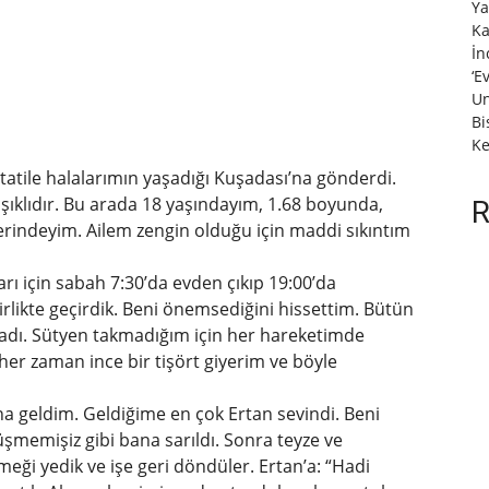
Ya
Ka
İn
‘E
Un
Bi
Ke
k tatile halalarımın yaşadığı Kuşadası’na gönderdi.
şıklıdır. Bu arada 18 yaşındayım, 1.68 boyunda,
R
lerindeyim. Ailem zengin olduğu için maddi sıkıntım
ı için sabah 7:30’da evden çıkıp 19:00’da
likte geçirdik. Beni önemsediğini hissettim. Bütün
adı. Sütyen takmadığım için her hareketimde
her zaman ince bir tişört giyerim ve böyle
’na geldim. Geldiğime en çok Ertan sevindi. Beni
rüşmemişiz gibi bana sarıldı. Sonra teyze ve
eği yedik ve işe geri döndüler. Ertan’a: “Hadi