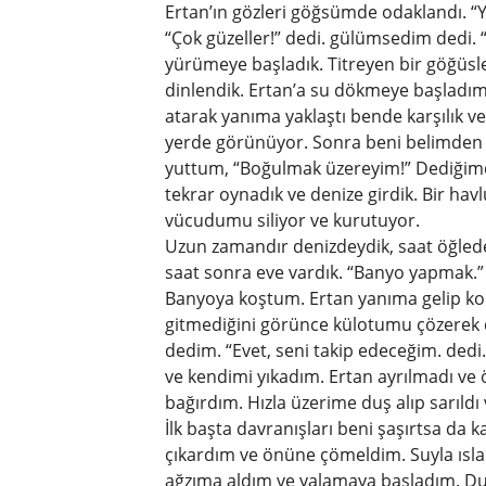
Ertan’ın gözleri göğsümde odaklandı. “Ya
“Çok güzeller!” dedi. gülümsedim dedi.
yürümeye başladık. Titreyen bir göğüsle
dinlendik. Ertan’a su dökmeye başladım
atarak yanıma yaklaştı bende karşılık v
yerde görünüyor. Sonra beni belimden 
yuttum, “Boğulmak üzereyim!” Dediğimde 
tekrar oynadık ve denize girdik. Bir ha
vücudumu siliyor ve kurutuyor.
Uzun zamandır denizdeydik, saat öğlede
saat sonra eve vardık. “Banyo yapmak.”
Banyoya koştum. Ertan yanıma gelip kombi
gitmediğini görünce külotumu çözerek
dedim. “Evet, seni takip edeceğim. ded
ve kendimi yıkadım. Ertan ayrılmadı ve
bağırdım. Hızla üzerime duş alıp sarıld
İlk başta davranışları beni şaşırtsa da 
çıkardım ve önüne çömeldim. Suyla ıslan
ağzıma aldım ve yalamaya başladım. Duş