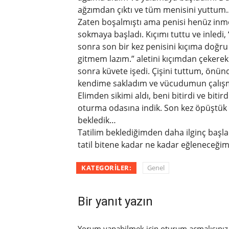
ağzımdan çıktı ve tüm menisini yuttum
Zaten boşalmıştı ama penisi henüz inmemi
sokmaya başladı. Kıçımı tuttu ve inledi, “
sonra son bir kez penisini kıçıma doğru 
gitmem lazım.” aletini kıçımdan çekerek
sonra küvete işedi. Çişini tuttum, önü
kendime sakladım ve vücudumun çalışma
Elimden sikimi aldı, beni bitirdi ve bitird
oturma odasına indik. Son kez öpüştük 
bekledik…
Tatilim beklediğimden daha ilginç başla
tatil bitene kadar ne kadar eğleneceğ
KATEGORILER:
Genel
Bir yanıt yazın
Yorum yapabilmek için
oturum açmalısınız