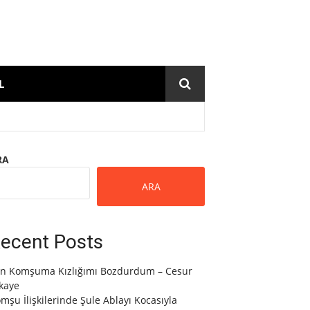
L
RA
ARA
ecent Posts
n Komşuma Kızlığımı Bozdurdum – Cesur
kaye
mşu İlişkilerinde Şule Ablayı Kocasıyla