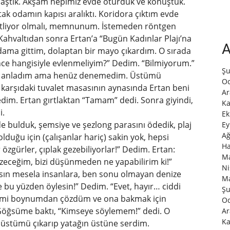
laştık. Akşam hepimiz evde oturduk ve konuştuk.
k odamın kapısı aralıktı. Koridora çıktım evde
etliyor olmalı, memnunum. İstemeden röntgen
Kahvaltıdan sonra Ertan’a “Bugün Kadınlar Plajı’na
A
ama gittim, dolaptan bir mayo çıkardım. O sırada
nce hangisiyle evlenmeliyim?” Dedim. “Bilmiyorum.”
Şu
oğru anladım ama henüz denemedim. Üstümü
Oc
karşıdaki tuvalet masasının aynasında Ertan beni
Ar
dim. Ertan gırtlaktan “Tamam” dedi. Sonra giyindi,
Ka
i.
Ek
de bulduk, şemsiye ve şezlong parasını ödedik, plaj
Ey
Ağ
 olduğu için (çalışanlar hariç) sakin yok, hepsi
Ha
 özgürler, çıplak gezebiliyorlar!” Dedim. Ertan:
Ma
ezeceğim, bizi düşünmeden ne yapabilirim ki!”
Ni
ısın mesela insanlara, ben sonu olmayan denize
Ma
e bu yüzden öylesin!” Dedim. “Evet, hayır… ciddi
Şu
 ipimi boynumdan çözdüm ve ona bakmak için
Oc
Göğsüme baktı, “Kimseye söylemem!” dedi. O
Ar
Ka
i üstümü çıkarıp yatağın üstüne serdim.