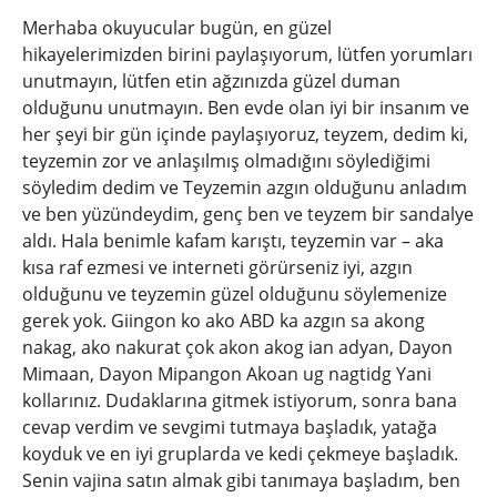
Merhaba okuyucular bugün, en güzel
hikayelerimizden birini paylaşıyorum, lütfen yorumları
unutmayın, lütfen etin ağzınızda güzel duman
olduğunu unutmayın. Ben evde olan iyi bir insanım ve
her şeyi bir gün içinde paylaşıyoruz, teyzem, dedim ki,
teyzemin zor ve anlaşılmış olmadığını söylediğimi
söyledim dedim ve Teyzemin azgın olduğunu anladım
ve ben yüzündeydim, genç ben ve teyzem bir sandalye
aldı. Hala benimle kafam karıştı, teyzemin var – aka
kısa raf ezmesi ve interneti görürseniz iyi, azgın
olduğunu ve teyzemin güzel olduğunu söylemenize
gerek yok. Giingon ko ako ABD ka azgın sa akong
nakag, ako nakurat çok akon akog ian adyan, Dayon
Mimaan, Dayon Mipangon Akoan ug nagtidg Yani
kollarınız. Dudaklarına gitmek istiyorum, sonra bana
cevap verdim ve sevgimi tutmaya başladık, yatağa
koyduk ve en iyi gruplarda ve kedi çekmeye başladık.
Senin vajina satın almak gibi tanımaya başladım, ben