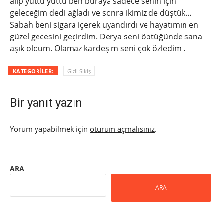
alıp yuttu yuttu ben buraya sadece senin için
geleceğim dedi ağladı ve sonra ikimiz de düştük…
Sabah beni sigara içerek uyandırdı ve hayatımın en
güzel gecesini geçirdim. Derya seni öptüğünde sana
aşık oldum. Olamaz kardeşim seni çok özledim .
KATEGORILER:
Gizli Sikiş
Bir yanıt yazın
Yorum yapabilmek için
oturum açmalısınız
.
ARA
ARA