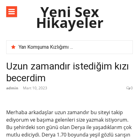
İçeriğe
Yeni Sex
atla
Hikayeler
Yan Komşuma Kızlığımı Bozdurdum – Cesur Hikaye
Komşu İlişkilerinde Şule Ablayı Kocasıyla Yaşadığımız Deneyimler
Karımın İş Arkadaşı Selma Hanımı İncelememiz
Uzun zamandır istediğim kızı
‘Evli Çift ile Yaşadığım Deneyimi Anlatıyorum | Unutulmaz Bir Anı’
becerdim
admin
Mart 10, 2023
0
Merhaba arkadaşlar uzun zamandır bu siteyi takip
ediyorum ve başıma gelenleri size yazmak istiyorum.
Bu şehirdeki son günü olan Derya ile yaşadıklarım çok
mutlu ediciydi. Derya 1.70 boyunda yeşil gözlü sarışın