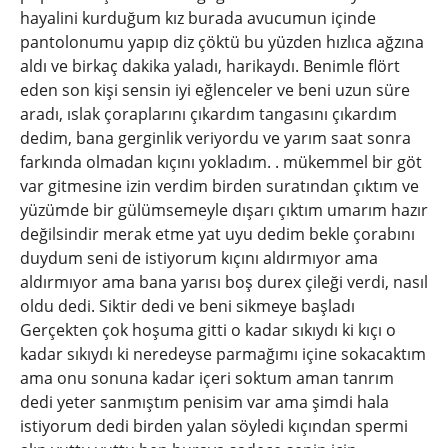
hayalini kurduğum kız burada avucumun içinde
pantolonumu yapıp diz çöktü bu yüzden hızlıca ağzına
aldı ve birkaç dakika yaladı, harikaydı. Benimle flört
eden son kişi sensin iyi eğlenceler ve beni uzun süre
aradı, ıslak çoraplarını çıkardım tangasını çıkardım
dedim, bana gerginlik veriyordu ve yarım saat sonra
farkında olmadan kıçını yokladım. . mükemmel bir göt
var gitmesine izin verdim birden suratından çıktım ve
yüzümde bir gülümsemeyle dışarı çıktım umarım hazır
değilsindir merak etme yat uyu dedim bekle çorabını
duydum seni de istiyorum kıçını aldırmıyor ama
aldırmıyor ama bana yarısı boş durex çileği verdi, nasıl
oldu dedi. Siktir dedi ve beni sikmeye başladı
Gerçekten çok hoşuma gitti o kadar sıkıydı ki kıçı o
kadar sıkıydı ki neredeyse parmağımı içine sokacaktım
ama onu sonuna kadar içeri soktum aman tanrım
dedi yeter sanmıştım penisim var ama şimdi hala
istiyorum dedi birden yalan söyledi kıçından spermi