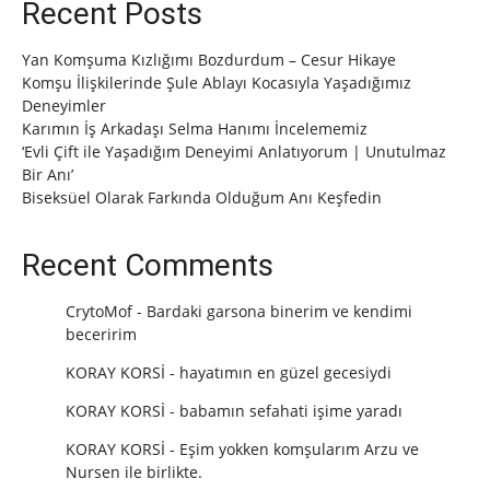
Recent Posts
Yan Komşuma Kızlığımı Bozdurdum – Cesur Hikaye
Komşu İlişkilerinde Şule Ablayı Kocasıyla Yaşadığımız
Deneyimler
Karımın İş Arkadaşı Selma Hanımı İncelememiz
‘Evli Çift ile Yaşadığım Deneyimi Anlatıyorum | Unutulmaz
Bir Anı’
Biseksüel Olarak Farkında Olduğum Anı Keşfedin
Recent Comments
CrytoMof
-
Bardaki garsona binerim ve kendimi
beceririm
KORAY KORSİ
-
hayatımın en güzel gecesiydi
KORAY KORSİ
-
babamın sefahati işime yaradı
KORAY KORSİ
-
Eşim yokken komşularım Arzu ve
Nursen ile birlikte.