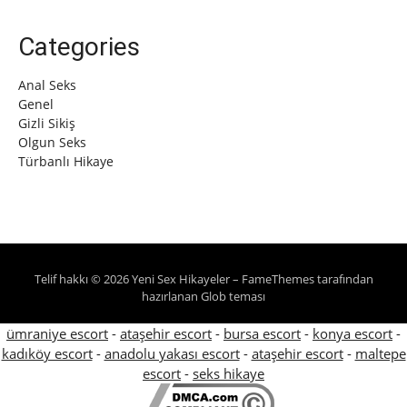
Categories
Anal Seks
Genel
Gizli Sikiş
Olgun Seks
Türbanlı Hikaye
Telif hakkı © 2026 Yeni Sex Hikayeler
–
FameThemes
tarafından
hazırlanan Glob teması
ümraniye escort
-
ataşehir escort
-
bursa escort
-
konya escort
-
kadıköy escort
-
anadolu yakası escort
-
ataşehir escort
-
maltepe
escort
-
seks hikaye