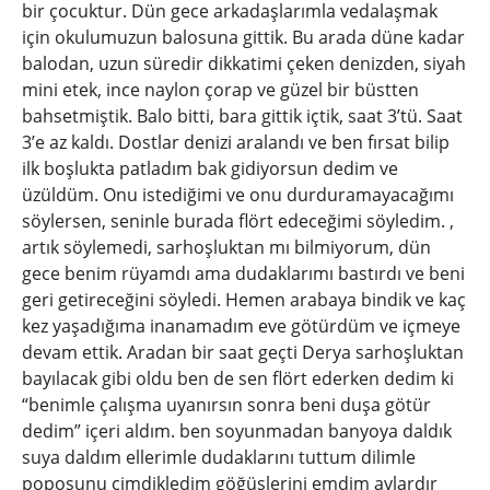
bir çocuktur. Dün gece arkadaşlarımla vedalaşmak
için okulumuzun balosuna gittik. Bu arada düne kadar
balodan, uzun süredir dikkatimi çeken denizden, siyah
mini etek, ince naylon çorap ve güzel bir büstten
bahsetmiştik. Balo bitti, bara gittik içtik, saat 3’tü. Saat
3’e az kaldı. Dostlar denizi aralandı ve ben fırsat bilip
ilk boşlukta patladım bak gidiyorsun dedim ve
üzüldüm. Onu istediğimi ve onu durduramayacağımı
söylersen, seninle burada flört edeceğimi söyledim. ,
artık söylemedi, sarhoşluktan mı bilmiyorum, dün
gece benim rüyamdı ama dudaklarımı bastırdı ve beni
geri getireceğini söyledi. Hemen arabaya bindik ve kaç
kez yaşadığıma inanamadım eve götürdüm ve içmeye
devam ettik. Aradan bir saat geçti Derya sarhoşluktan
bayılacak gibi oldu ben de sen flört ederken dedim ki
“benimle çalışma uyanırsın sonra beni duşa götür
dedim” içeri aldım. ben soyunmadan banyoya daldık
suya daldım ellerimle dudaklarını tuttum dilimle
poposunu çimdikledim göğüslerini emdim aylardır