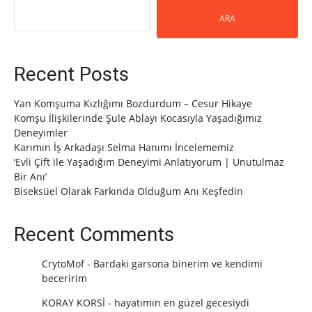
ARA
Recent Posts
Yan Komşuma Kızlığımı Bozdurdum – Cesur Hikaye
Komşu İlişkilerinde Şule Ablayı Kocasıyla Yaşadığımız
Deneyimler
Karımın İş Arkadaşı Selma Hanımı İncelememiz
‘Evli Çift ile Yaşadığım Deneyimi Anlatıyorum | Unutulmaz
Bir Anı’
Biseksüel Olarak Farkında Olduğum Anı Keşfedin
Recent Comments
CrytoMof
-
Bardaki garsona binerim ve kendimi
beceririm
KORAY KORSİ
-
hayatımın en güzel gecesiydi