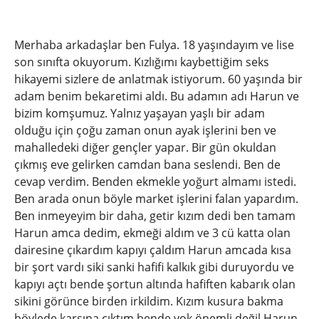
Merhaba arkadaşlar ben Fulya. 18 yaşındayım ve lise
son sınıfta okuyorum. Kızlığımı kaybettiğim seks
hikayemi sizlere de anlatmak istiyorum. 60 yaşında bir
adam benim bekaretimi aldı. Bu adamın adı Harun ve
bizim komşumuz. Yalnız yaşayan yaşlı bir adam
olduğu için çoğu zaman onun ayak işlerini ben ve
mahalledeki diğer gençler yapar. Bir gün okuldan
çıkmış eve gelirken camdan bana seslendi. Ben de
cevap verdim. Benden ekmekle yoğurt almamı istedi.
Ben arada onun böyle market işlerini falan yapardım.
Ben inmeyeyim bir daha, getir kızım dedi ben tamam
Harun amca dedim, ekmeği aldım ve 3 cü katta olan
dairesine çıkardım kapıyı çaldım Harun amcada kısa
bir şort vardı siki sanki hafifi kalkık gibi duruyordu ve
kapıyı açtı bende şortun altında hafiften kabarık olan
sikini görünce birden irkildim. Kızım kusura bakma
böylede karşına çıktım bende yok önemli değil Harun