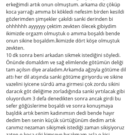
erkeğimdi artık onun olmuştum. arkama diz çöküp
koca yarrağı amıma bi kökledi nefesim birden kesildi
gözlerimden şimşekler çakıldı sanki derinden bi
ohhhhhh ayyyyyy çektim zevkten ölecek gibiydim
ikimizde orgazm olmuştuk o amıma boşaldı bende
onun sikine boşaldım.İkimizde dört köşe olmuştuk
zevkten.
10 dk sonra beni arkadan sikmek istediğini söyledi.
Önünde domaldım ve sağ elimlende götümün deliği
tam açılsın diye araladım.Arkamda ağzıyla götüme dil
attı her dil atışında sanki götüme giriyordu ve sikine
vazelini iyicene sürdü ama girmesi çok zordu sikini
daracık göt deliğime zorladığında sanki yırtılacak gibi
oluyordum 3 defa denedikten sonra ancak girdi bu
sefer göğüslerime boşaldı ve sonra konuşmaya
başldık artık benim kadınımsın dedi bende hayır
dedim ben senin küçük sürtüğünüm dedim artık
canımız nezaman sikişmek istediği zaman sikişiyoruz
zaten o koca siki kimseye bırakmam asla o kişi