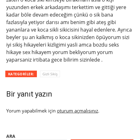
yuzunden erkek arkadaşımı terkettim ve gittiği yere
kadar böle devam edeceğim çünkü o sik bana
fazlasıyla yetiyor darısı amı benim gibi ateş gibi
yananlara ve koca sikli sikicisini hayal edenlere. Ayrıca
beyler şu an kalkmış o koca sikinizden öpüyorum sizi
iyi sikiş hikayeleri kizligimi yasli amca bozdu seks
hikaye sex hikayem yorum bekliyorum yorum
yaparsaniz irtibata gece bilirim sizinlede .
KATEGORILER:
Gizli Sikiş
Bir yanıt yazın
Yorum yapabilmek için
oturum açmalısınız
.
ARA