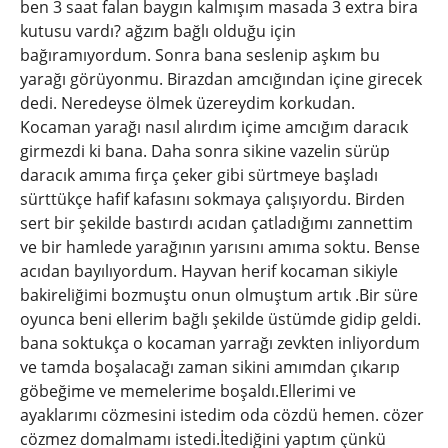
ben 3 saat falan baygın kalmışım masada 3 extra bira
kutusu vardı? ağzım bağlı olduğu için
bağıramıyordum. Sonra bana seslenip aşkım bu
yarağı görüyonmu. Birazdan amcığından içine girecek
dedi. Neredeyse ölmek üzereydim korkudan.
Kocaman yarağı nasıl alırdım içime amcığım daracık
girmezdi ki bana. Daha sonra sikine vazelin sürüp
daracık amıma fırça çeker gibi sürtmeye başladı
sürttükçe hafif kafasını sokmaya çalışıyordu. Birden
sert bir şekilde bastırdı acıdan çatladığımı zannettim
ve bir hamlede yarağının yarısını amıma soktu. Bense
acıdan bayılıyordum. Hayvan herif kocaman sikiyle
bakireliğimi bozmuştu onun olmuştum artık .Bir süre
oyunca beni ellerim bağlı şekilde üstümde gidip geldi.
bana soktukça o kocaman yarrağı zevkten inliyordum
ve tamda boşalacağı zaman sikini amımdan çıkarıp
göbeğime ve memelerime boşaldı.Ellerimi ve
ayaklarımı cözmesini istedim oda cözdü hemen. cözer
cözmez domalmamı istedi.İtediğini yaptım çünkü