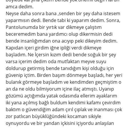
amca dedim.
Neyse daha sonra bana ,senden bir şey daha istesem
yaparmısın dedi. Bende tabi ki yaparım dedim. Sonra,
Pantolunumda bir yırtık var dikmeye çalıştım
beceremedim bana yardımcı olup dikermisin dedi
bende insanlığımdan ona acıyıp peki dikeyim dedim.
Kapıdan içeri girdim iğne ipliği verdi dikmeye
başladım. Ne İçersin kızım dedi bende soğuk bir şey
varsa içerim dedim oda mutfaktan meyve suyu
doldurup getirmiş bende tanıdığım kişi olduğu için
güvenip içtim. Birden başım dönmeye başladı, her yeri
bulanık görmeye başladım ve kendimden geçmiştim o
an da ne oldu bilmiyorum içine ilaç atmıştı. Uyanıp
gözümü açtığımda yatak odasında ellerim ayaklarım
iki yana açılmış bağlı buldum kendimi kafamı çevirdim
baktım o güvendiğim adam çırıl çıplak ve inanması çok
zor patlıcan büyüklüğündeki kocaman sikiyle
oynuyordu ve bir yandan içkisini içiyordu anlaşılan