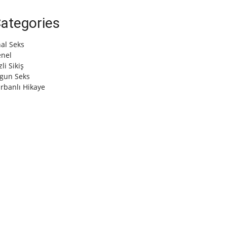
ategories
al Seks
nel
zli Sikiş
gun Seks
rbanlı Hikaye