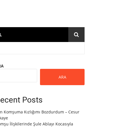
L
RA
ARA
ecent Posts
n Komşuma Kızlığımı Bozdurdum – Cesur
kaye
mşu İlişkilerinde Şule Ablayı Kocasıyla