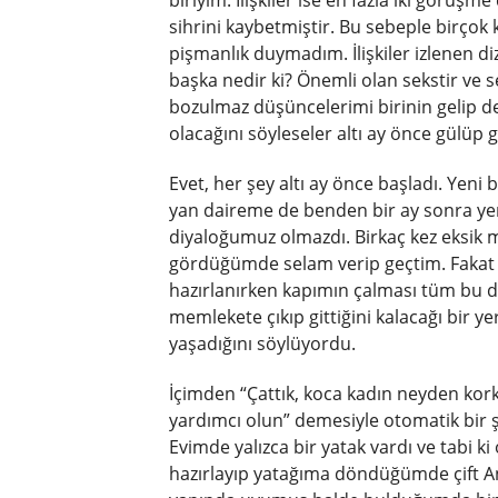
biriyim. İlişkiler ise en fazla iki görü
sihrini kaybetmiştir. Bu sebeple birçok 
pişmanlık duymadım. İlişkiler izlenen d
başka nedir ki? Önemli olan sekstir ve s
bozulmaz düşüncelerimi birinin gelip d
olacağını söyleseler altı ay önce gülüp 
Evet, her şey altı ay önce başladı. Yeni b
yan daireme de benden bir ay sonra yeni 
diyaloğumuz olmazdı. Birkaç kez eksik 
gördüğümde selam verip geçtim. Fakat a
hazırlanırken kapımın çalması tüm bu düz
memlekete çıkıp gittiğini kalacağı bir 
yaşadığını söylüyordu.
İçimden “Çattık, koca kadın neyden ko
yardımcı olun” demesiyle otomatik bir
Evimde yalızca bir yatak vardı ve tabi k
hazırlayıp yatağıma döndüğümde çift Ana