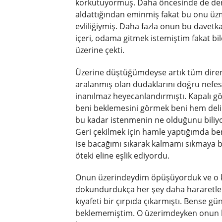
korkutuyormuş. Daha öncesinde de den
aldattığından eminmiş fakat bu onu üz
evliliğiymiş. Daha fazla onun bu davet
içeri, odama gitmek istemiştim fakat b
üzerine çekti.
Üzerine düştüğümdeyse artık tüm direnc
aralanmış olan dudaklarını doğru nefes
inanılmaz heyecanlandırmıştı. Kapalı göz
beni beklemesini görmek beni hem deli
bu kadar istenmenin ne olduğunu bili
Geri çekilmek için hamle yaptığımda be
ise bacağımı sıkarak kalmamı sıkmaya b
öteki eline eşlik ediyordu.
Onun üzerindeydim öpüşüyorduk ve o ka
dokundurdukça her şey daha hararetlen
kıyafeti bir çırpıda çıkarmıştı. Bense g
beklememiştim. O üzerimdeyken onun ban