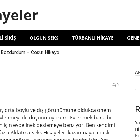
ayeler
LI SIKIŞ
OLGUN SEKS
TÜRBANLI HIKAYE
GENE
 Bozdurdum – Cesur Hikaye
le Ablayı Kocasıyla Yaşadığımız Deneyimler
elma Hanımı İncelememiz
A
 Deneyimi Anlatıyorum | Unutulmaz Bir Anı’
0
R
er, orta boylu ve dış görünümüne oldukça önem
 evlenmeyi de düşünmüyorum. Evlenmek bana bir
Ya
ğin için evde inek beslemeye benziyor. Ben kendimi
Hi
fazla Aldatma Seks Hikayeleri kazanmaya odaklı
Ko