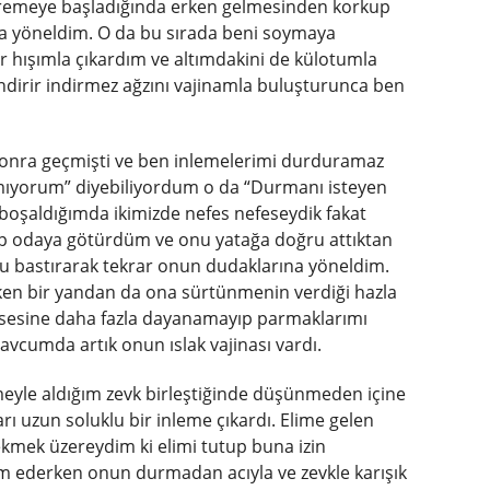
tremeye başladığında erken gelmesinden korkup
na yöneldim. O da bu sırada beni soymaya
r hışımla çıkardım ve altımdakini de külotumla
 indirir indirmez ağzını vajinamla buluşturunca ben
sonra geçmişti ve ben inlemelerimi durduramaz
amıyorum” diyebiliyordum o da “Durmanı isteyen
boşaldığımda ikimizde nefes nefeseydik fakat
up odaya götürdüm ve onu yatağa doğru attıktan
 bastırarak tekrar onun dudaklarına yöneldim.
rken bir yandan da ona sürtünmenin verdiği hazla
u sesine daha fazla dayanamayıp parmaklarımı
cumda artık onun ıslak vajinası vardı.
yle aldığım zevk birleştiğinde düşünmeden içine
ı uzun soluklu bir inleme çıkardı. Elime gelen
çekmek üzereydim ki elimi tutup buna izin
 ederken onun durmadan acıyla ve zevkle karışık