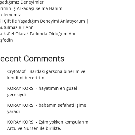
şadığımız Deneyimler
rımın İş Arkadaşı Selma Hanımı
celememiz
vli Çift ile Yaşadığım Deneyimi Anlatıyorum |
utulmaz Bir Anı’
seksüel Olarak Farkında Olduğum Anı
şfedin
ecent Comments
CrytoMof
-
Bardaki garsona binerim ve
kendimi beceririm
KORAY KORSİ
-
hayatımın en güzel
gecesiydi
KORAY KORSİ
-
babamın sefahati işime
yaradı
KORAY KORSİ
-
Eşim yokken komşularım
Arzu ve Nursen ile birlikte.