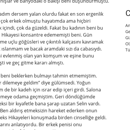
ranışlar ve banyodaki o bakışı beni düşündürmüştü.
C
adım dersem yalan olurdu fakat en son ergenlik
çok erkek olmuştu hayatımda ama hiçbiri
An
içindi, çok da güzeldi. Fakat bu kadının beni bu
Ge
ks Hikayesi konsantre edememişti beni. Gün
Gi
çlu göğüsleri ve çıkıntılı kalçasını kavramak
Ol
ık ıslanmam ve bacak aramdaki sızı da cabasıydı.
Tü
eni evlenmiş olan yan komşum ve eşine bunu
 ve geç gitme kararı almıştı.
ıda beni beklerken bulmayı tahmin etmemiştim.
zür dilemeye geldim” diye gülümsedi. Yoğun
 bir kadeh için ısrar edip içeri girdi. Salona
ştirmeye odama geçmiştim. Geri döndüğümde
si bir kıyafetle bana şarap uzatan Selin vardı.
 Ben aldırış etmeksizin hareket ederken onun
 Seks Hikayeleri konuşmada birden cinselliğe geldi.
rını anlatıyordu. Bir erkek penisi onu