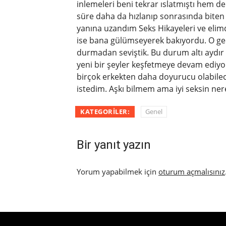
inlemeleri beni tekrar ıslatmıştı hem d
süre daha da hızlanıp sonrasında biten 
yanına uzandım Seks Hikayeleri ve elim
ise bana gülümseyerek bakıyordu. O ge
durmadan seviştik. Bu durum altı aydır
yeni bir şeyler keşfetmeye devam ediyor
birçok erkekten daha doyurucu olabilece
istedim. Aşkı bilmem ama iyi seksin ne
KATEGORILER:
Genel
Bir yanıt yazın
Yorum yapabilmek için
oturum açmalısınız