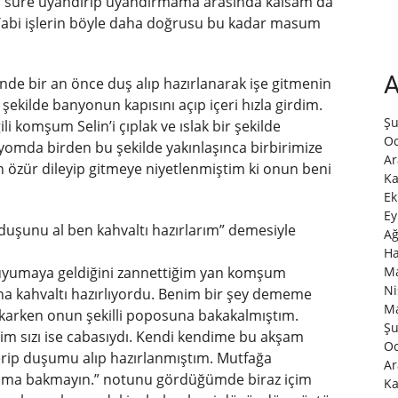
 süre uyandırıp uyandırmama arasında kalsam da
abi işlerin böyle daha doğrusu bu kadar masum
A
e bir an önce duş alıp hazırlanarak işe gitmenin
 şekilde banyonun kapısını açıp içeri hızla girdim.
Şu
i komşum Selin’i çıplak ve ıslak bir şekilde
Oc
mda birden bu şekilde yakınlaşınca birbirimize
Ar
n özür dileyip gitmeye niyetlenmiştim ki onun beni
Ka
Ek
Ey
duşunu al ben kahvaltı hazırlarım” demesiyle
Ağ
Ha
Ma
 uyumaya geldiğini zannettiğim yan komşum
Ni
na kahvaltı hazırlıyordu. Benim bir şey dememe
Ma
 çıkarken onun şekilli poposuna bakakalmıştım.
Şu
ğim sızı ise cabasıydı. Kendi kendime bu akşam
Oc
erip duşumu alıp hazırlanmıştım. Mutfağa
Ar
uruma bakmayın.” notunu gördüğümde biraz içim
Ka