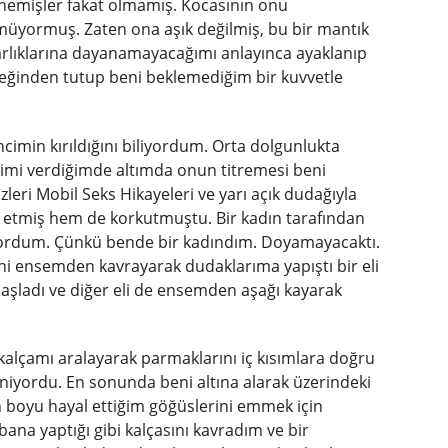
emişler fakat olmamış. Kocasının onu
müyormuş. Zaten ona aşık değilmiş, bu bir mantık
karlıklarına dayanamayacağımı anlayınca ayaklanıp
ileğinden tutup beni beklemediğim bir kuvvetle
imin kırıldığını biliyordum. Orta dolgunlukta
imi verdiğimde altımda onun titremesi beni
leri Mobil Seks Hikayeleri ve yarı açık dudağıyla
 etmiş hem de korkutmuştu. Bir kadın tarafından
yordum. Çünkü bende bir kadındım. Doyamayacaktı.
ni ensemden kavrayarak dudaklarıma yapıştı bir eli
aşladı ve diğer eli de ensemden aşağı kayarak
lçamı aralayarak parmaklarını iç kısımlara doğru
iyordu. En sonunda beni altına alarak üzerindeki
ün boyu hayal ettiğim göğüslerini emmek için
a yaptığı gibi kalçasını kavradım ve bir