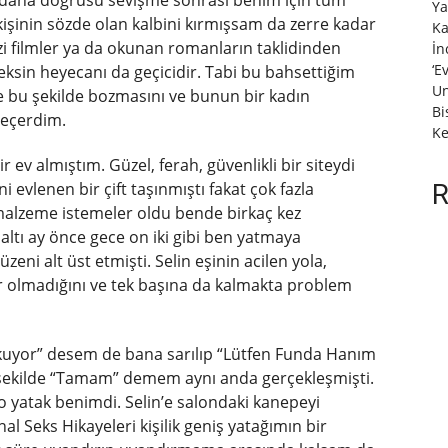
şme daha doğrusu sevişme sonrası benim için tüm
Ya
kişinin sözde olan kalbini kırmışsam da zerre kadar
Ka
izi filmler ya da okunan romanların taklidinden
İn
‘E
eksin heyecanı da geçicidir. Tabi bu bahsettiğim
Un
e bu şekilde bozmasını ve bunun bir kadın
Bi
geçerdim.
Ke
ir ev almıştım. Güzel, ferah, güvenlikli bir siteydi
evlenen bir çift taşınmıştı fakat çok fazla
R
malzeme istemeler oldu bende birkaç kez
ltı ay önce gece on iki gibi ben yatmaya
eni alt üst etmişti. Selin eşinin acilen yola,
yer olmadığını ve tek başına da kalmakta problem
rkuyor” desem de bana sarılıp “Lütfen Funda Hanım
 şekilde “Tamam” demem aynı anda gerçekleşmişti.
i o yatak benimdi. Selin’e salondaki kanepeyi
l Seks Hikayeleri kişilik geniş yatağımın bir