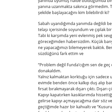
yanında uyumuş halde bulduğumda bir
yanına uzanmakta sakınca görmedim. T
şekilde başlayacağını kim bilebilirdi ki?
Sabah uyandığımda yanımda değildi bend
telaşı içerisinde soyundum ve çıplak bir
Tabi ki karşımda yeni evlenmiş pek sevgil
göreceğimden habersizdim. Küçük banyo
ne yapacağımızı bilemeyerek baktık. Be
süzdüğünü fark ettim ve
“Problem değil Funda’cığım sen de geç 
donakaldım.
Yalnız kalmaktan korktuğu için sadece
evimde benden önce kalkıp duş alıp ba
fırsat bırakmayarak dışarı çıktı. Dışarı
Kapıyı kapatırken kasıklarımda hissetti
gelirse kapıyı açmayacağıma dair söz v
geçtiğimde hazır bir kahvaltı ve “Kus