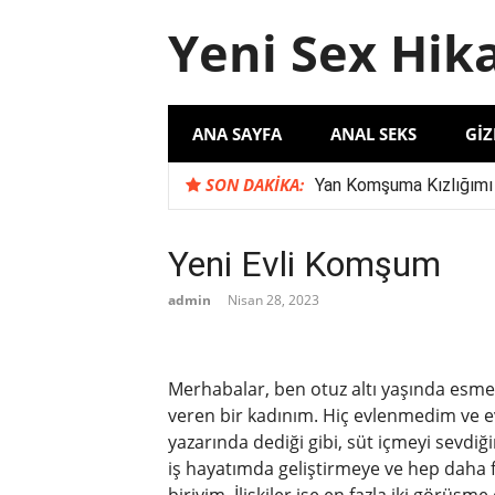
İçeriğe
Yeni Sex Hik
atla
ANA SAYFA
ANAL SEKS
GIZ
SON DAKIKA:
Yan Komşuma Kızlığımı
Komşu İlişkilerinde Şu
Karımın İş Arkadaşı S
Yeni Evli Komşum
‘Evli Çift ile Yaşadığım
admin
Nisan 28, 2023
Merhabalar, ben otuz altı yaşında esm
veren bir kadınım. Hiç evlenmedim ve
yazarında dediği gibi, süt içmeyi sevdi
iş hayatımda geliştirmeye ve hep daha 