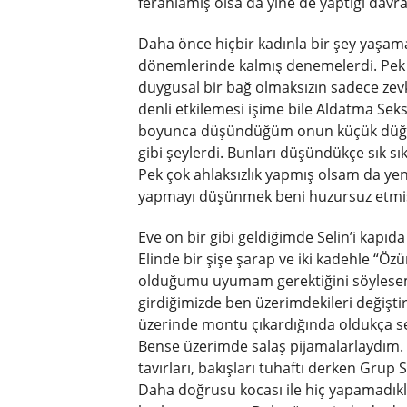
ferahlamış olsa da yine de yaptığı dav
Daha önce hiçbir kadınla bir şey yaşam
dönemlerinde kalmış denemelerdi. Pek 
duygusal bir bağ olmaksızın sadece zevk 
denli etkilemesi işime bile Aldatma Se
boyunca düşündüğüm onun küçük düğme u
gibi şeylerdi. Bunları düşündükçe sık s
Pek çok ahlaksızlık yapmış olsam da y
yapmayı düşünmek beni huzursuz etmişti
Eve on bir gibi geldiğimde Selin’i kap
Elinde bir şişe şarap ve iki kadehle “Ö
olduğumu uyumam gerektiğini söylesem de
girdiğimizde ben üzerimdekileri deği
üzerinde montu çıkardığında oldukça sek
Bense üzerimde salaş pijamalarlaydım.
tavırları, bakışları tuhaftı derken Grup
Daha doğrusu kocası ile hiç yapamadıkla