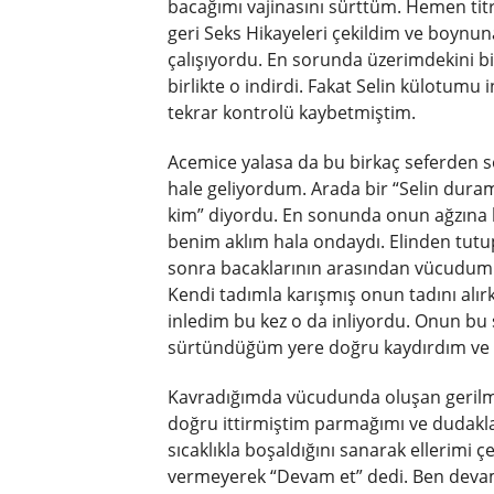
bacağımı vajinasını sürttüm. Hemen ti
geri Seks Hikayeleri çekildim ve boynu
çalışıyordu. En sorunda üzerimdekini bi
birlikte o indirdi. Fakat Selin külotumu
tekrar kontrolü kaybetmiştim.
Acemice yalasa da bu birkaç seferden 
hale geliyordum. Arada bir “Selin dur
kim” diyordu. En sonunda onun ağzına 
benim aklım hala ondaydı. Elinden tut
sonra bacaklarının arasından vücudumu
Kendi tadımla karışmış onun tadını alı
inledim bu kez o da inliyordu. Onun b
sürtündüğüm yere doğru kaydırdım ve av
Kavradığımda vücudunda oluşan gerilme
doğru ittirmiştim parmağımı ve dudaklar
sıcaklıkla boşaldığını sanarak ellerimi 
vermeyerek “Devam et” dedi. Ben devam